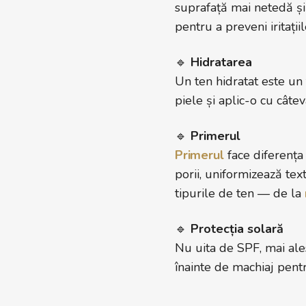
suprafață mai netedă ș
pentru a preveni iritațiil
🔹
Hidratarea
Un ten hidratat este un
piele și aplic-o cu câte
🔹
Primerul
Primerul
face diferența
porii, uniformizează tex
tipurile de ten — de la
🔹
Protecția solară
Nu uita de SPF, mai ale
înainte de machiaj pentr