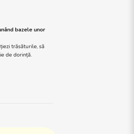
punând bazele unor
iezi trăsăturile, să
ie de dorință.