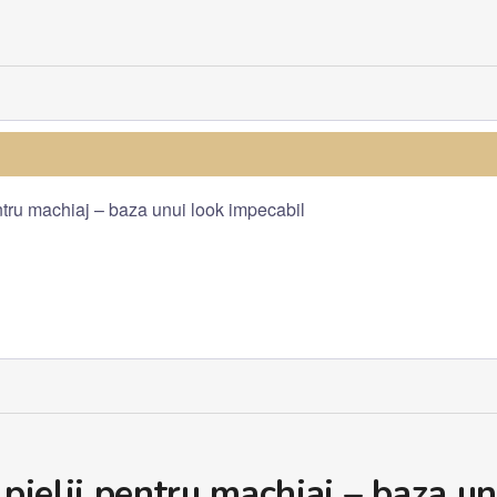
ntru machiaj – baza unui look impecabil
pielii pentru machiaj – baza un