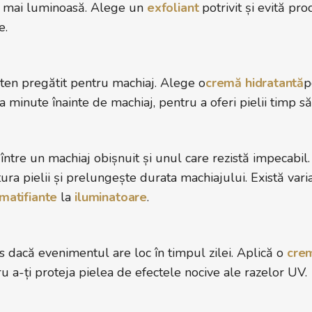
i mai luminoasă. Alege un
exfoliant
potrivit și evită pr
e.
 ten pregătit pentru machiaj. Alege o
cremă hidratantă
p
va minute înainte de machiaj, pentru a oferi pielii timp 
 între un machiaj obișnuit și unul care rezistă impecabi
tura pielii și prelungește durata machiajului. Există var
matifiante
la
iluminatoare
.
s dacă evenimentul are loc în timpul zilei. Aplică o
crem
u a-ți proteja pielea de efectele nocive ale razelor UV.