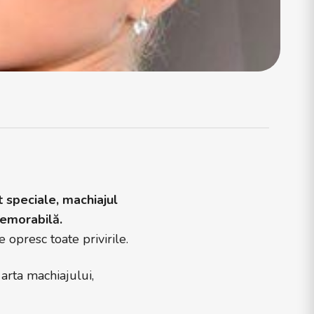
 speciale, machiajul
memorabilă.
e opresc toate privirile.
arta machiajului,