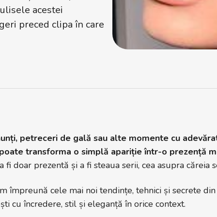
ulisele acestei
eri preced clipa în care
unți, petreceri de gală sau alte momente cu adevărat
 poate transforma o simplă apariție într-o prezență 
a fi doar prezentă și a fi steaua serii, cea asupra căreia s
m împreună cele mai noi tendințe, tehnici și secrete din 
ti cu încredere, stil și eleganță în orice context.