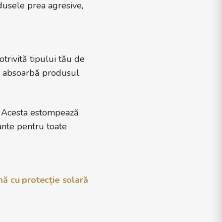
odusele prea agresive,
otrivită tipului tău de
să absoarbă produsul.
l. Acesta estompează
iante pentru toate
ă cu protecție solară