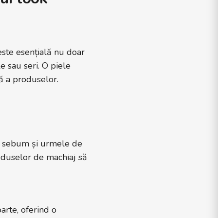
este esențială nu doar
le sau seri. O piele
ă a produselor.
de sebum și urmele de
oduselor de machiaj să
arte, oferind o