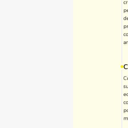
cr
p
d
pr
c
a
C
C
s
ec
c
p
m