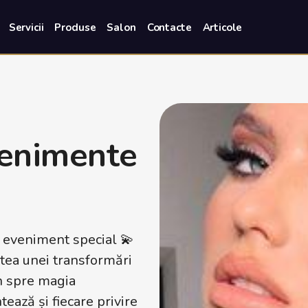
Servicii
Produse
Salon
Contacte
Articole
venimente
n eveniment special 💫
tea unei transformări
n spre magia
tează și fiecare privire