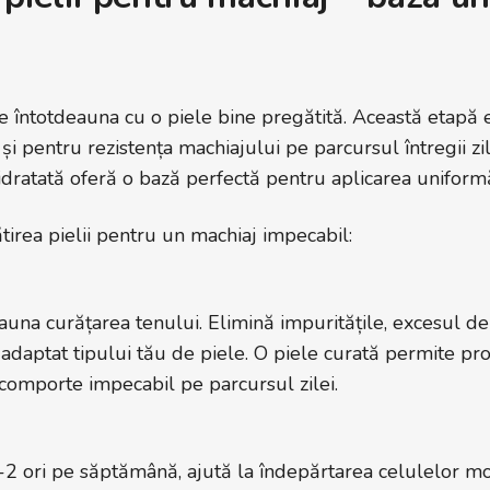
e întotdeauna cu o piele bine pregătită. Această etapă 
 și pentru rezistența machiajului pe parcursul întregii zi
hidratată oferă o bază perfectă pentru aplicarea uniform
ătirea pielii pentru un machiaj impecabil:
auna curățarea tenului. Elimină impuritățile, excesul 
adaptat tipului tău de piele. O piele curată permite pr
 comporte impecabil pe parcursul zilei.
-2 ori pe săptămână, ajută la îndepărtarea celulelor mo