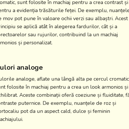
omatic, sunt folosite în machiaj pentru a crea contrast și
entru a evidenția trăsăturile feței. De exemplu, nuanțel
e mov pot pune în valoare ochii verzi sau albaștri. Acest
incipiu se aplică atât în alegerea fardurilor, cât și a
orectoarelor sau rujurilor, contribuind la un machiaj
rmonios și personalizat.
ulori analoge
ulorile analoge, aflate una lângă alta pe cercul cromatic
unt folosite în machiaj pentru a crea un look armonios și
hilibrat. Aceste combinații oferă coeziune și fluiditate, f
ontraste puternice. De exemplu, nuanțele de roz și
ortocaliu pot da un aspect cald, dulce și feminin
achiajului.