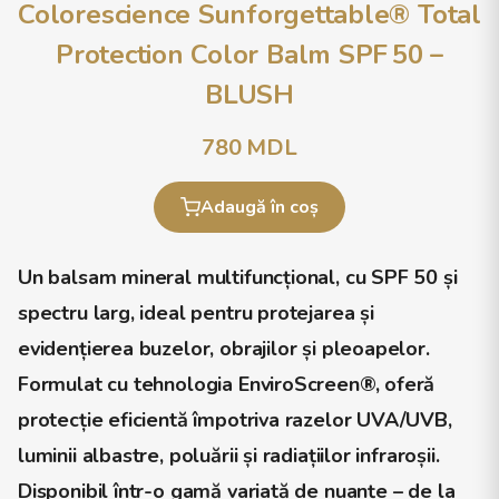
Colorescience Sunforgettable® Total
Protection Color Balm SPF 50 –
BLUSH
780
MDL
Adaugă în coș
Un balsam mineral multifuncțional, cu
SPF 50
și
spectru larg, ideal pentru protejarea și
evidențierea buzelor, obrajilor și pleoapelor.
Formulat cu tehnologia
EnviroScreen®
, oferă
protecție eficientă împotriva razelor UVA/UVB,
luminii albastre, poluării și radiațiilor infraroșii.
Disponibil într-o gamă variată de nuanțe – de la