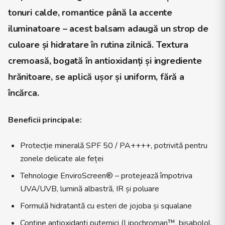
tonuri calde, romantice până la accente
iluminatoare – acest balsam adaugă un strop de
culoare și hidratare în rutina zilnică. Textura
cremoasă, bogată în antioxidanți și ingrediente
hrănitoare, se aplică ușor și uniform, fără a
încărca.
Beneficii principale:
Protecție minerală SPF 50 / PA++++, potrivită pentru
zonele delicate ale feței
Tehnologie EnviroScreen® – protejează împotriva
UVA/UVB, lumină albastră, IR și poluare
Formulă hidratantă cu esteri de jojoba și squalane
Conține antioxidanți puternici (Lipochroman™, bisabolol,