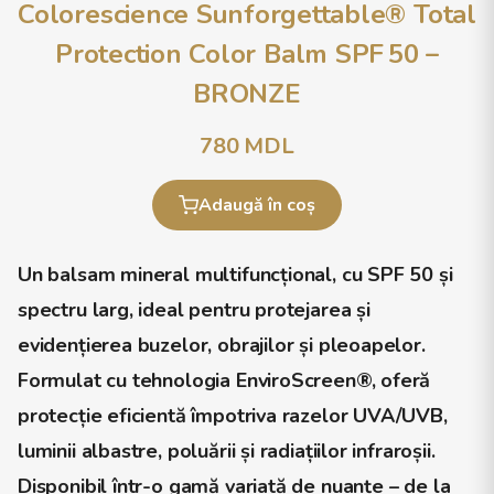
Colorescience Sunforgettable® Total
Protection Color Balm SPF 50 –
BRONZE
780
MDL
Adaugă în coș
Un balsam mineral multifuncțional, cu
SPF 50
și
spectru larg, ideal pentru protejarea și
evidențierea buzelor, obrajilor și pleoapelor.
Formulat cu tehnologia
EnviroScreen®
, oferă
protecție eficientă împotriva razelor UVA/UVB,
luminii albastre, poluării și radiațiilor infraroșii.
Disponibil într-o gamă variată de nuanțe – de la