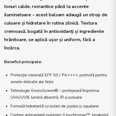
tonuri calde, romantice până la accente
iluminatoare – acest balsam adaugă un strop de
culoare și hidratare în rutina zilnică. Textura
cremoasă, bogată în antioxidanți și ingrediente
hrănitoare, se aplică ușor și uniform, fără a
încărca.
Beneficii principale:
Protecție minerală SPF 50 / PA++++, potrivită pentru
zonele delicate ale feței
Tehnologie EnviroScreen® – protejează împotriva
UVA/UVB, lumină albastră, IR și poluare
Formulă hidratantă cu esteri de jojoba și squalane
Conține antioxidanți puternici (Lipochroman™, bisabolol,