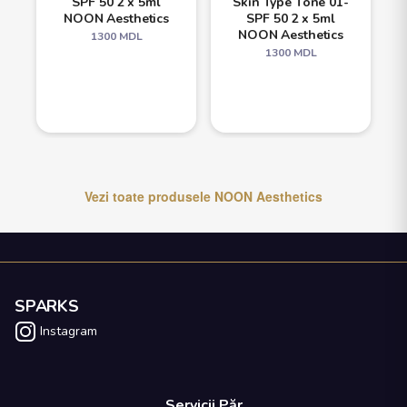
SPF 50 2 x 5ml
Skin Type Tone 01-
NOON Aesthetics
SPF 50 2 x 5ml
NOON Aesthetics
1300
MDL
1300
MDL
Vezi toate produsele
NOON Aesthetics
SPARKS
Instagram
Servicii Păr