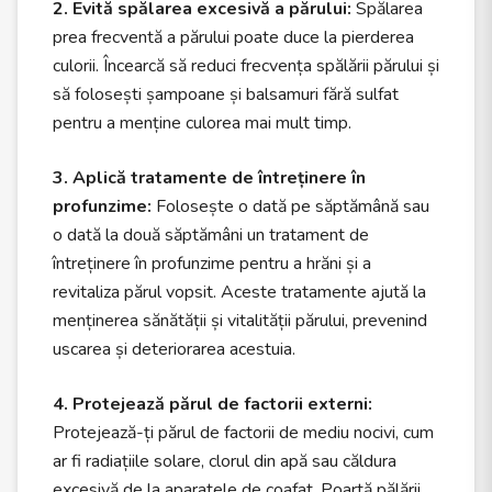
2. Evită spălarea excesivă a părului:
Spălarea
prea frecventă a părului poate duce la pierderea
culorii. Încearcă să reduci frecvența spălării părului și
să folosești șampoane și balsamuri fără sulfat
pentru a menține culorea mai mult timp.
3. Aplică tratamente de întreținere în
profunzime:
Folosește o dată pe săptămână sau
o dată la două săptămâni un tratament de
întreținere în profunzime pentru a hrăni și a
revitaliza părul vopsit. Aceste tratamente ajută la
menținerea sănătății și vitalității părului, prevenind
uscarea și deteriorarea acestuia.
4. Protejează părul de factorii externi:
Protejează-ți părul de factorii de mediu nocivi, cum
ar fi radiațiile solare, clorul din apă sau căldura
excesivă de la aparatele de coafat. Poartă pălării