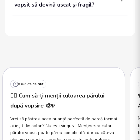
vopsit să devină uscat și fragil?
6 minute de citit
💇‍♀️ Cum să-ți menții culoarea părului
după vopsire 🎨✨
Vrei să păstrezi acea nuanță perfectă de parcă tocmai
Î
ai ieșit din salon? Nu ești singura! Menținerea culorii
f
părului vopsit poate părea complicată, dar cu câteva
t
obiceiuri corecte și produse potrivite, poți prelungi
e