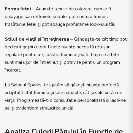
Forma feței
– Anumite tehnici de colorare, cum ar fi
balayage sau reflexele subtile, pot contura frumos
trăsăturile feței și pot adăuga profunzime look-ului tău.
Stilul de viață și întreținerea
– Gândește-te cât timp poți
dedica îngrijirii culorii. Unele nuanțe necesită retușuri
regulate pentru a-și păstra frumusețea, în timp ce altele
sunt mai ușor de întreținut și potrivite pentru un program
încărcat.
La Salonul Sparks, te ajutăm să găsești nuanța perfectă,
adaptată atât frumuseții tale naturale, cât și stilului tău de
viață. Programează-ți o consultație personalizată și lasă-ne
să-ți evidențiem strălucirea unică!
Analiza Culorii Părului în Funcție de