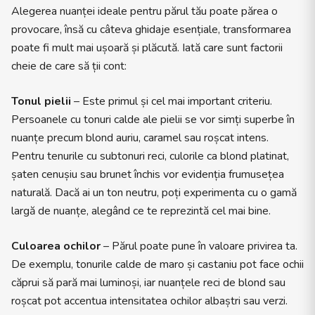
Alegerea nuanței ideale pentru părul tău poate părea o
provocare, însă cu câteva ghidaje esențiale, transformarea
poate fi mult mai ușoară și plăcută. Iată care sunt factorii
cheie de care să ții cont:
Tonul pielii
– Este primul și cel mai important criteriu.
Persoanele cu tonuri calde ale pielii se vor simți superbe în
nuanțe precum blond auriu, caramel sau roșcat intens.
Pentru tenurile cu subtonuri reci, culorile ca blond platinat,
șaten cenușiu sau brunet închis vor evidenția frumusețea
naturală. Dacă ai un ton neutru, poți experimenta cu o gamă
largă de nuanțe, alegând ce te reprezintă cel mai bine.
Culoarea ochilor
– Părul poate pune în valoare privirea ta.
De exemplu, tonurile calde de maro și castaniu pot face ochii
căprui să pară mai luminoși, iar nuanțele reci de blond sau
roșcat pot accentua intensitatea ochilor albaștri sau verzi.