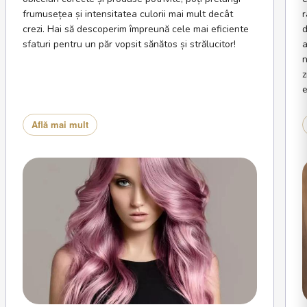
frumusețea și intensitatea culorii mai mult decât
r
crezi. Hai să descoperim împreună cele mai eficiente
d
sfaturi pentru un păr vopsit sănătos și strălucitor!
a
n
z
e
Află mai mult