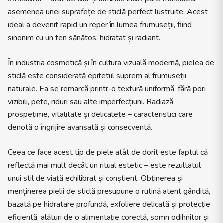
asemenea unei suprafețe de sticlă perfect lustruite. Acest
ideal a devenit rapid un reper în lumea frumuseții, fiind
sinonim cu un ten sănătos, hidratat și radiant.
În industria cosmetică și în cultura vizuală modernă, pielea de
sticlă este considerată epitetul suprem al frumuseții
naturale. Ea se remarcă printr-o textură uniformă, fără pori
vizibili, pete, riduri sau alte imperfecțiuni. Radiază
prospețime, vitalitate și delicatețe – caracteristici care
denotă o îngrijire avansată și consecventă.
Ceea ce face acest tip de piele atât de dorit este faptul că
reflectă mai mult decât un ritual estetic – este rezultatul
unui stil de viață echilibrat și conștient. Obținerea și
menținerea pielii de sticlă presupune o rutină atent gândită,
bazată pe hidratare profundă, exfoliere delicată și protecție
eficientă, alături de o alimentație corectă, somn odihnitor și