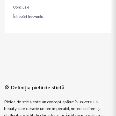
Concluzie
Întrebări frecvente
💠 Definiția pielii de sticlă
Pielea de sticlă este un concept apărut în universul K-
beauty care descrie un ten impecabil, neted, uniform și
strălucitor – atât de clar și luminos încât pare translucid,