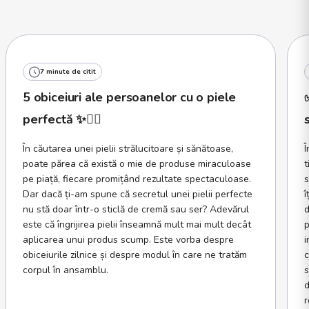
7 minute de citit
5 obiceiuri ale persoanelor cu o piele
perfectă ✨🧖‍♀️
În căutarea unei pielii strălucitoare și sănătoase,
Î
poate părea că există o mie de produse miraculoase
t
pe piață, fiecare promițând rezultate spectaculoase.
s
Dar dacă ți-am spune că secretul unei pielii perfecte
î
nu stă doar într-o sticlă de cremă sau ser? Adevărul
d
este că îngrijirea pielii înseamnă mult mai mult decât
p
aplicarea unui produs scump. Este vorba despre
i
obiceiurile zilnice și despre modul în care ne tratăm
c
corpul în ansamblu.
s
d
r