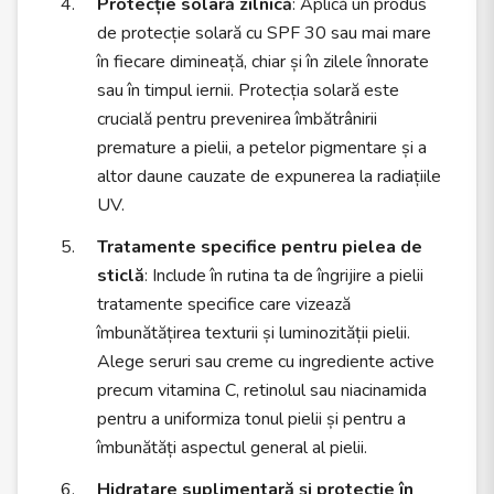
Protecție solară zilnică
: Aplică un produs
de protecție solară cu SPF 30 sau mai mare
în fiecare dimineață, chiar și în zilele înnorate
sau în timpul iernii. Protecția solară este
crucială pentru prevenirea îmbătrânirii
premature a pielii, a petelor pigmentare și a
altor daune cauzate de expunerea la radiațiile
UV.
Tratamente specifice pentru pielea de
sticlă
: Include în rutina ta de îngrijire a pielii
tratamente specifice care vizează
îmbunătățirea texturii și luminozității pielii.
Alege seruri sau creme cu ingrediente active
precum vitamina C, retinolul sau niacinamida
pentru a uniformiza tonul pielii și pentru a
îmbunătăți aspectul general al pielii.
Hidratare suplimentară și protecție în