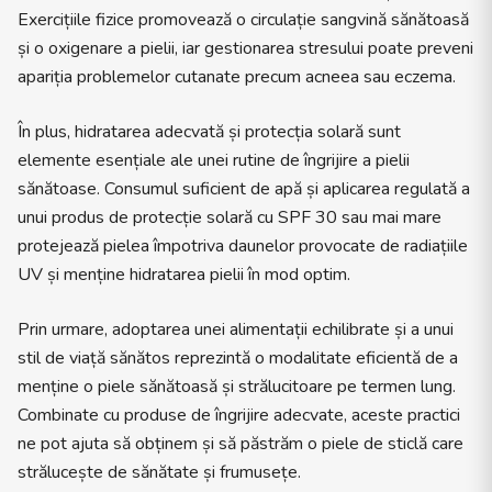
Exercițiile fizice promovează o circulație sangvină sănătoasă
și o oxigenare a pielii, iar gestionarea stresului poate preveni
apariția problemelor cutanate precum acneea sau eczema.
În plus, hidratarea adecvată și protecția solară sunt
elemente esențiale ale unei rutine de îngrijire a pielii
sănătoase. Consumul suficient de apă și aplicarea regulată a
unui produs de protecție solară cu SPF 30 sau mai mare
protejează pielea împotriva daunelor provocate de radiațiile
UV și menține hidratarea pielii în mod optim.
Prin urmare, adoptarea unei alimentații echilibrate și a unui
stil de viață sănătos reprezintă o modalitate eficientă de a
menține o piele sănătoasă și strălucitoare pe termen lung.
Combinate cu produse de îngrijire adecvate, aceste practici
ne pot ajuta să obținem și să păstrăm o piele de sticlă care
strălucește de sănătate și frumusețe.