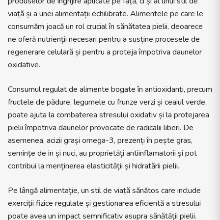
produselor de îngrijire aplicate pe față, ci și al unui stil de
viață și a unei alimentații echilibrate. Alimentele pe care le
consumăm joacă un rol crucial în sănătatea pielii, deoarece
ne oferă nutrienții necesari pentru a susține procesele de
regenerare celulară și pentru a proteja împotriva daunelor
oxidative.
Consumul regulat de alimente bogate în antioxidanți, precum
fructele de pădure, legumele cu frunze verzi și ceaiul verde,
poate ajuta la combaterea stresului oxidativ și la protejarea
pielii împotriva daunelor provocate de radicalii liberi. De
asemenea, acizii grași omega-3, prezenți în pește gras,
semințe de in și nuci, au proprietăți antiinflamatorii și pot
contribui la menținerea elasticității și hidratării pielii.
Pe lângă alimentație, un stil de viață sănătos care include
exerciții fizice regulate și gestionarea eficientă a stresului
poate avea un impact semnificativ asupra sănătății pielii.