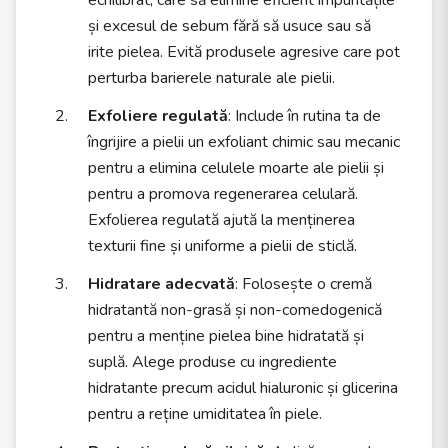
echilibrat, care să elimine eficient impuritățile
și excesul de sebum fără să usuce sau să
irite pielea. Evită produsele agresive care pot
perturba barierele naturale ale pielii.
Exfoliere regulată
: Include în rutina ta de
îngrijire a pielii un exfoliant chimic sau mecanic
pentru a elimina celulele moarte ale pielii și
pentru a promova regenerarea celulară.
Exfolierea regulată ajută la menținerea
texturii fine și uniforme a pielii de sticlă.
Hidratare adecvată
: Folosește o cremă
hidratantă non-grasă și non-comedogenică
pentru a menține pielea bine hidratată și
suplă. Alege produse cu ingrediente
hidratante precum acidul hialuronic și glicerina
pentru a reține umiditatea în piele.