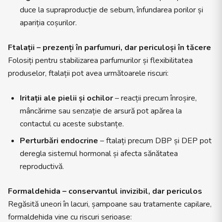
duce la supraproducție de sebum, înfundarea porilor și
apariția coșurilor.
Ftalații – prezenți în parfumuri, dar periculoși în tăcere
Folosiți pentru stabilizarea parfumurilor și flexibilitatea
produselor, ftalații pot avea următoarele riscuri:
Iritații ale pielii și ochilor
– reacții precum înroșire,
mâncărime sau senzație de arsură pot apărea la
contactul cu aceste substanțe.
Perturbări endocrine
– ftalați precum DBP și DEP pot
deregla sistemul hormonal și afecta sănătatea
reproductivă.
Formaldehida – conservantul invizibil, dar periculos
Regăsită uneori în lacuri, șampoane sau tratamente capilare,
formaldehida vine cu riscuri serioase: