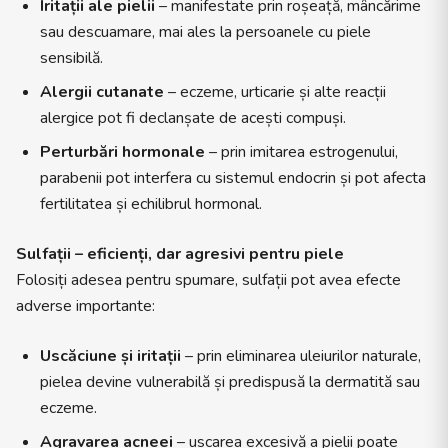
Iritații ale pielii
– manifestate prin roșeață, mâncărime
sau descuamare, mai ales la persoanele cu piele
sensibilă.
Alergii cutanate
– eczeme, urticarie și alte reacții
alergice pot fi declanșate de acești compuși.
Perturbări hormonale
– prin imitarea estrogenului,
parabenii pot interfera cu sistemul endocrin și pot afecta
fertilitatea și echilibrul hormonal.
Sulfații – eficienți, dar agresivi pentru piele
Folosiți adesea pentru spumare, sulfații pot avea efecte
adverse importante:
Uscăciune și iritații
– prin eliminarea uleiurilor naturale,
pielea devine vulnerabilă și predispusă la dermatită sau
eczeme.
Agravarea acneei
– uscarea excesivă a pielii poate