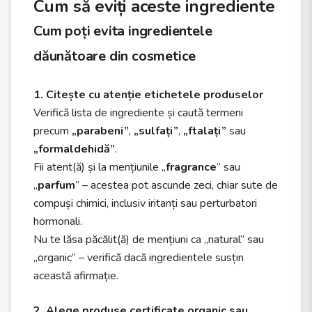
Cum să eviți aceste ingrediente
Cum poți evita ingredientele
dăunătoare din cosmetice
1. Citește cu atenție etichetele produselor
Verifică lista de ingrediente și caută termeni
precum
„parabeni”
,
„sulfați”
,
„ftalați”
sau
„formaldehidă”
.
Fii atent(ă) și la mențiunile „
fragrance
” sau
„
parfum
” – acestea pot ascunde zeci, chiar sute de
compuși chimici, inclusiv iritanți sau perturbatori
hormonali.
Nu te lăsa păcălit(ă) de mențiuni ca „natural” sau
„organic” – verifică dacă ingredientele susțin
această afirmație.
2. Alege produse certificate organic sau