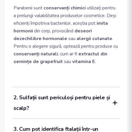
Parabenii sunt
conservanți chimici
utilizați pentru
a prelungi valabilitatea produselor cosmetice. Deși
eficienți împotriva bacteriilor, aceștia pot
imita
hormonii
din corp, provocând
deseori
dezechilibre hormonale
sau
alergii cutanate
.
Pentru o alegere sigură, optează pentru produse cu
conservanți naturali
, cum ar fi
extractul din
semințe de grapefruit
sau
vitamina E
.
2. Sulfații sunt periculoși pentru piele și 
scalp?
3. Cum pot identifica ftalații într-un 