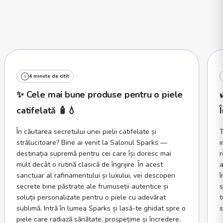
4 minute de citit
✨ Cele mai bune produse pentru o piele
catifelată 🧴💧
În căutarea secretului unei pielii catifelate și
T
strălucitoare? Bine ai venit la Salonul Sparks —
i
destinația supremă pentru cei care își doresc mai
r
mult decât o rutină clasică de îngrijire. În acest
a
sanctuar al rafinamentului și luxului, vei descoperi
î
secrete bine păstrate ale frumuseții autentice și
s
soluții personalizate pentru o piele cu adevărat
t
sublimă. Intră în lumea Sparks și lasă-te ghidat spre o
s
piele care radiază sănătate, prospețime și încredere.