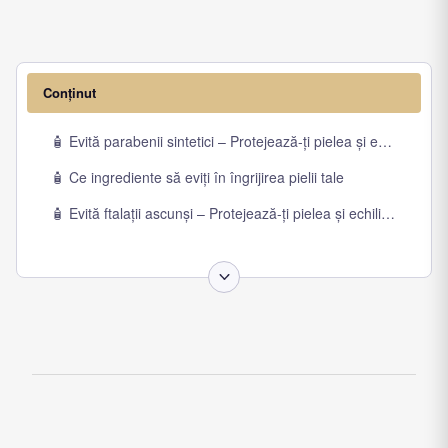
Conținut
🧴 Evită parabenii sintetici – Protejează-ți pielea și echilibrul 
🧴 Ce ingrediente să eviți în îngrijirea pielii tale
🧴 Evită ftalații ascunși – Protejează-ți pielea și echilibrul horm