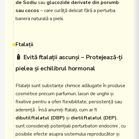
de Sodiu
sau
glucozide derivate din porumb
sau cocos
– care curăță delicat fără a perturba
bariera naturală a pielii.
Ftalații
🧴 Evită ftalații ascunși – Protejează-ți
pielea și echilibrul hormonal
Ftalații sunt substanțe chimice adăugate în produse
cosmetice precum parfumuri, lacuri de unghii și
fixative pentru a oferi flexibilitate, persistență sau
aderență . Însă anumiți ftalați, cum ar fi
dibutilftalatul (DBP)
și
dietilftalatul (DEP)
,
sunt considerați potențiali perturbatori endocrini , cu
posibile efecte asupra sistemului reproducător și