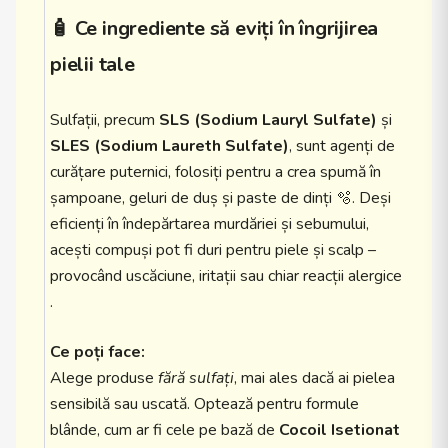
🧴
Ce ingrediente să eviți în îngrijirea
pielii tale
Sulfații, precum
SLS (Sodium Lauryl Sulfate)
și
SLES (Sodium Laureth Sulfate)
, sunt agenți de
curățare puternici, folosiți pentru a crea spumă în
șampoane, geluri de duș și paste de dinți 🫧. Deși
eficienți în îndepărtarea murdăriei și sebumului,
acești compuși pot fi duri pentru piele și scalp –
provocând uscăciune, iritații sau chiar reacții alergice
.
Ce poți face:
Alege produse
fără sulfați
, mai ales dacă ai pielea
sensibilă sau uscată. Optează pentru formule
blânde, cum ar fi cele pe bază de
Cocoil Isetionat