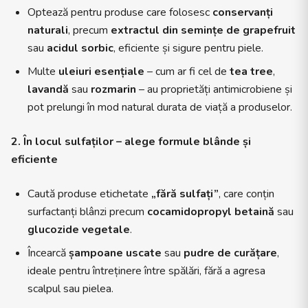
Optează pentru produse care folosesc
conservanți
naturali
, precum
extractul din semințe de grapefruit
sau
acidul sorbic
, eficiente și sigure pentru piele.
Multe
uleiuri esențiale
– cum ar fi cel de
tea tree
,
lavandă
sau
rozmarin
– au proprietăți antimicrobiene și
pot prelungi în mod natural durata de viață a produselor.
2. În locul sulfaților – alege formule blânde și
eficiente
Caută produse etichetate
„fără sulfați”
, care conțin
surfactanți blânzi precum
cocamidopropyl betaină
sau
glucozide vegetale
.
Încearcă
șampoane uscate
sau
pudre de curățare
,
ideale pentru întreținere între spălări, fără a agresa
scalpul sau pielea.