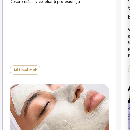
Despre măști și exfolianți profesioniști.
G
g
u
p
p
Află mai mult