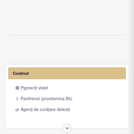
Conținut
🟣 Pigmenți violet
💧 Panthenol (provitamina B5)
🌿 Agenți de curățare delicați