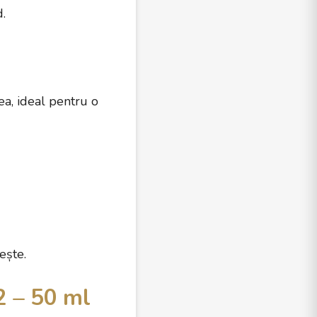
d.
ea, ideal pentru o
ește.
 – 50 ml