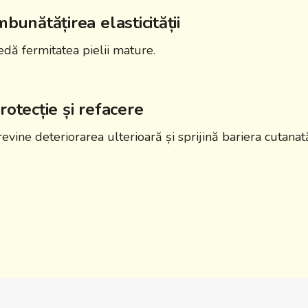
mbunătățirea elasticității
edă fermitatea pielii mature.
rotecție și refacere
evine deteriorarea ulterioară și sprijină bariera cutanat