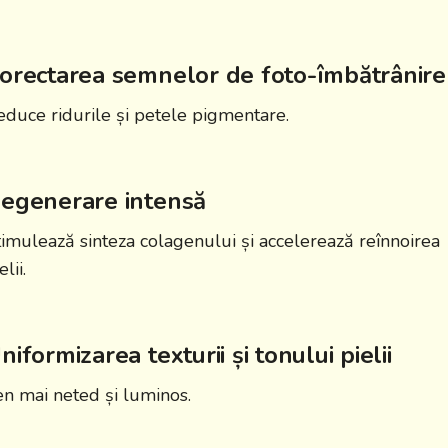
orectarea semnelor de foto-îmbătrânire
educe ridurile și petele pigmentare.
egenerare intensă
timulează sinteza colagenului și accelerează reînnoirea
elii.
niformizarea texturii și tonului pielii
en mai neted și luminos.