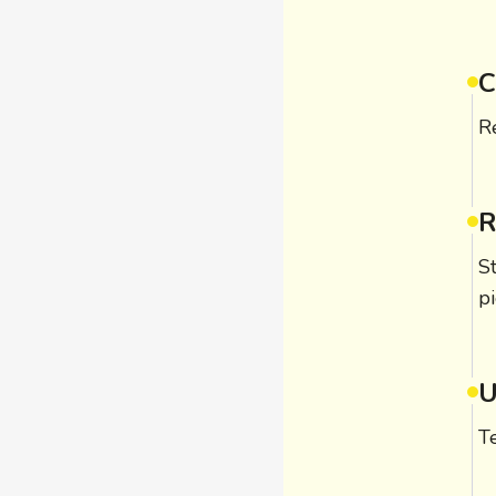
C
R
R
S
pi
U
T