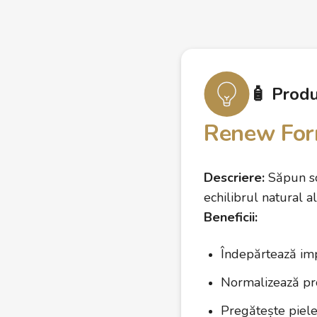
🧴 Prod
Renew For
Descriere:
Săpun so
echilibrul natural al 
Beneficii:
Îndepărtează impu
Normalizează pr
Pregătește piele