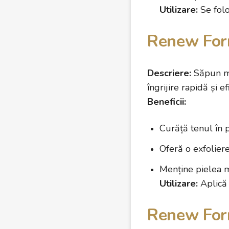
Utilizare:
Se folo
Renew For
Descriere:
Săpun mul
îngrijire rapidă și ef
Beneficii:
Curăță tenul în 
Oferă o exfolier
Menține pielea mo
Utilizare:
Aplică 
Renew For