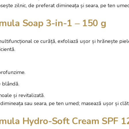
sește zilnic, de preferat dimineața și seara, pe ten ume
mula Soap 3-in-1 – 150 g
tifuncțional ce curăță, exfoliază ușor și hrănește piel
icientă.
profunzime.
e blândă.
ale și revitalizată.
dimineața sau seara, pe ten umed; masează ușor și clăt
mula Hydro-Soft Cream SPF 12