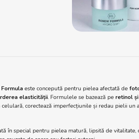
 Formula
este concepută pentru pielea afectată de
fot
derea elasticității
. Formulele se bazează pe
retinol și
elulară, corectează imperfecțiunile și redau pielii un a
 în special pentru pielea matură, lipsită de vitalitate,