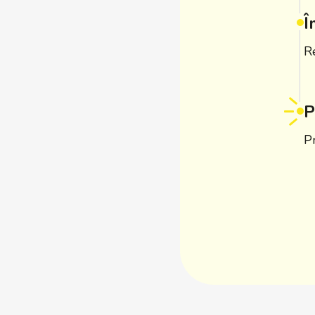
Î
R
P
Pr