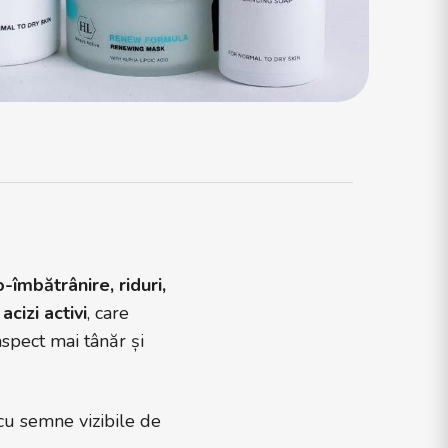
o-îmbătrânire, riduri,
 acizi activi
, care
spect mai tânăr și
 cu semne vizibile de