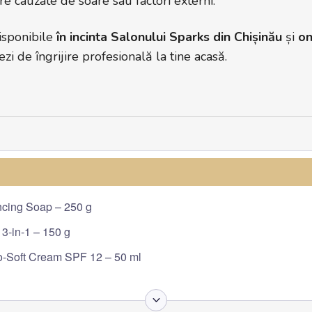
re cauzate de soare sau factori externi.
isponibile
în incinta Salonului Sparks din Chișinău
și
on
zi de îngrijire profesională la tine acasă.
cing Soap – 250 g
-in-1 – 150 g
-Soft Cream SPF 12 – 50 ml