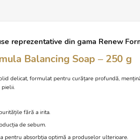
use reprezentative din gama Renew For
mula Balancing Soap – 250 g
lid delicat, formulat pentru curățare profundă, menținâ
pielii.
ritățile fără a irita.
oducția de sebum.
a pentru absorbția optimă a produselor ulterioare.