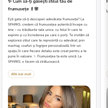
✨ Cum să-ți găsești stilul tău de
frumusețe 💄🌸
Î
Ești gata să-ți descoperi adevărata frumusețe? La
SPARKS, credem că frumusețea autentică începe cu
tine – cu trăsăturile tale unice, cu felul în care te
exprimi și cu încrederea pe care o porți. Te invităm să
explorezi stilul care te reprezintă cu adevărat, prin
machiaj, coafuri și îngrijire personalizată, într-un
spațiu în care fiecare detaliu este creat pentru a te
pune în valoare. ✨ Frumusețea ta este unică. La
SPARKS, o facem să strălucească.
Află mai mult