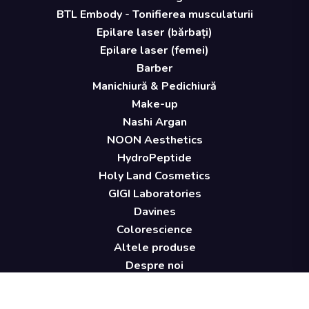
BTL Embody - Tonifierea musculaturii
Epilare laser (bărbați)
Epilare laser (femei)
Barber
Manichiură & Pedichiură
Make-up
Nashi Argan
NOON Aesthetics
HydroPeptide
Holy Land Cosmetics
GIGI Laboratories
Davines
Colorescience
Altele produse
Despre noi
Echipa
Carieră