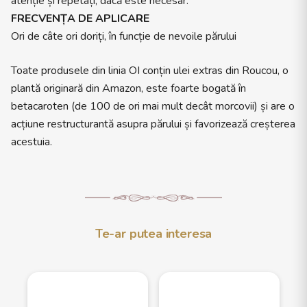
atenție și repetați, dacă este necesar.
FRECVENȚA DE APLICARE
Ori de câte ori doriți, în funcție de nevoile părului
Toate produsele din linia OI conțin ulei extras din Roucou, o
plantă originară din Amazon, este foarte bogată în
betacaroten (de 100 de ori mai mult decât morcovii) și are o
acțiune restructurantă asupra părului și favorizează creșterea
acestuia.
Te-ar putea interesa