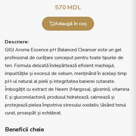
570
MDL
Adaugă în coș
Descriere:
GIGI Aroma Essence pH Balanced Cleanser este un gel
profesional de curățare conceput pentru toate tipurile de
ten. Formula delicată îndepărtează eficient machiajul,
impuritățile și excesul de sebum, menținând în același timp
pH-ul natural al pielii și integritatea barierei cutanate.
Îmbogățit cu extract de Neem (Margosa), glicerină, vitamina
E și gluconolactonă, produsul hidratează, calmează și
protejează pielea împotriva stresului oxidativ, lăsând tenul
curat, proaspăt și echilibrat.
Beneficii cheie