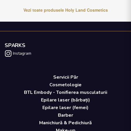
Vezi toate produsele
Holy Land Cosmetics
SPARKS
Instagram
Servicii Păr
Cosmetologie
BTL Embody - Tonifierea musculaturii
Epilare laser (bărbați)
Epilare laser (femei)
Barber
Manichiură & Pedichiură
Make-up