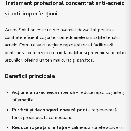
Tratament profesional concentrat anti-acneic
și anti-imperfecțiuni
Acnox Solution este un ser avansat dezvoltat pentru a
combate eficient coșurile, comedoanele și iritațiile tenului
acneic. Formula sa cu acțiune rapidă și recall facilitează
purificarea pielii, reducerea inflamațiilor și prevenirea apariției
leziunilor, oferind un ten mai curat și sănătos.
Beneficii principale
Acțiune anti-acneică intensă
– reduce rapid coșurile și
inflamațiile
Purifică și decongestionează porii
– regenerează
tenul predispus la comedoane
Reduce roșeața și iritația
– calmează zonele active cu