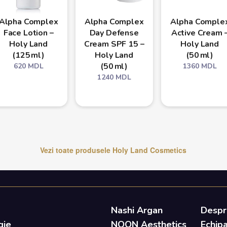
Alpha Complex
Alpha Complex
Alpha Comple
Face Lotion –
Day Defense
Active Cream 
Holy Land
Cream SPF 15 –
Holy Land
(125 ml)
Holy Land
(50 ml)
(50 ml)
620
MDL
1360
MDL
1240
MDL
Vezi toate produsele
Holy Land Cosmetics
Nashi Argan
Despr
gie
NOON Aesthetics
Echip