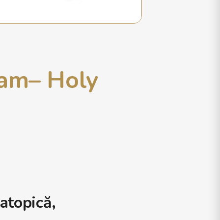
eam– Holy
atopică,