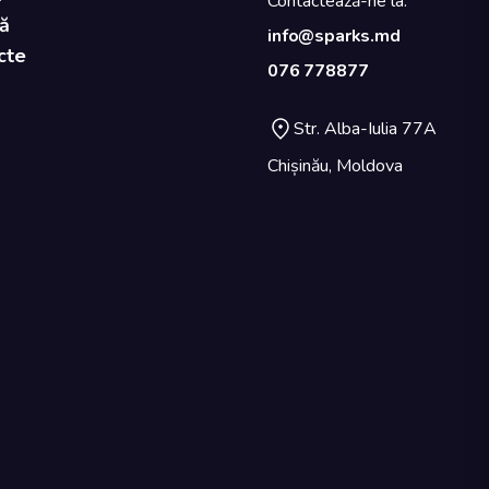
Contactează-ne la:
ă
info@sparks.md
cte
076 778877
Str. Alba-Iulia 77A
Chișinău, Moldova