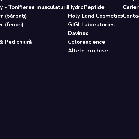
- Tonifierea musculaturii
HydroPeptide
Carier
r (bărbați)
Holy Land Cosmetics
Conta
er (femei)
GIGI Laboratories
Davines
& Pedichiură
Colorescience
Altele produse