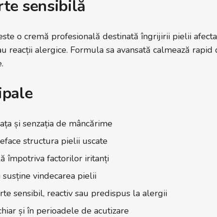
rte sensibilă
te o cremă profesională destinată îngrijirii pielii afect
 sau reacții alergice. Formula sa avansată calmează rapid d
.
ipale
șeața și senzația de mâncărime
eface structura pielii uscate
ă împotriva factorilor iritanți
 susține vindecarea pielii
rte sensibil, reactiv sau predispus la alergii
, chiar și în perioadele de acutizare