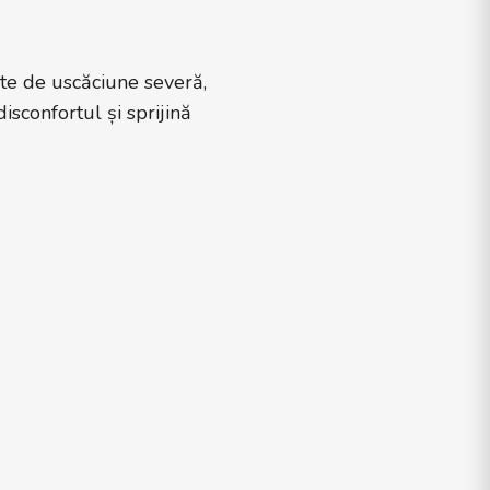
ate de uscăciune severă,
isconfortul și sprijină