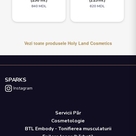
(250 ml)
(125 ml)
840
MDL
620
MDL
Vezi toate produsele
Holy Land Cosmetics
SPARKS
Instagram
Servicii Păr
Cosmetologie
BTL Embody - Tonifierea musculaturii