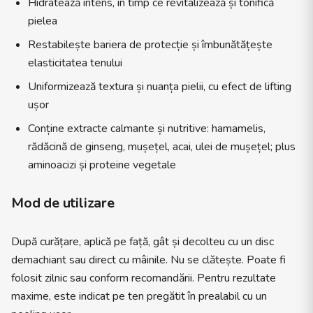
Hidratează intens, în timp ce revitalizează și tonifică
pielea
Restabilește bariera de protecție și îmbunătățește
elasticitatea tenului
Uniformizează textura și nuanța pielii, cu efect de lifting
ușor
Conține extracte calmante și nutritive: hamamelis,
rădăcină de ginseng, mușețel, acai, ulei de mușețel; plus
aminoacizi și proteine vegetale
Mod de utilizare
După curățare, aplică pe față, gât și decolteu cu un disc
demachiant sau direct cu mâinile. Nu se clătește. Poate fi
folosit zilnic sau conform recomandării. Pentru rezultate
maxime, este indicat pe ten pregătit în prealabil cu un