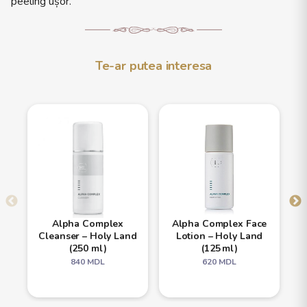
peeling ușor.
Te-ar putea interesa
Alpha Complex
Alpha Complex Face
Cleanser – Holy Land
Lotion – Holy Land
(250 ml)
(125 ml)
840
MDL
620
MDL