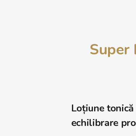
Super 
Loțiune tonică 
echilibrare pr