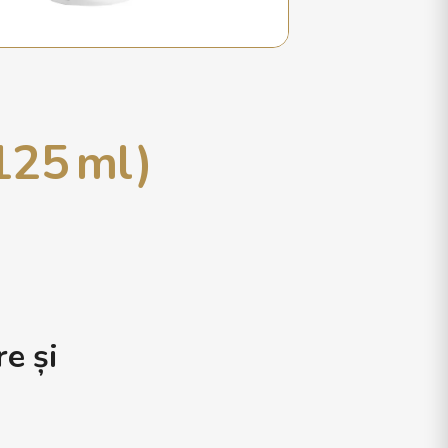
125 ml)
re și