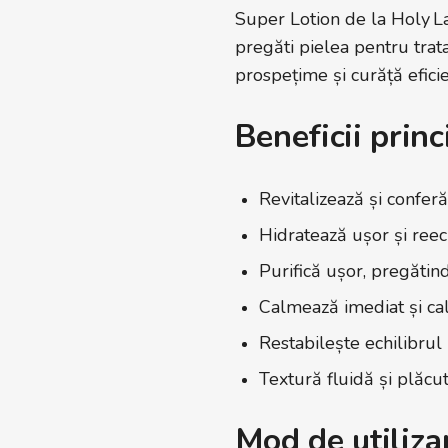
Super Lotion de la Holy La
pregăti pielea pentru trat
prospețime și curăță eficie
Beneficii princ
Revitalizează și confer
Hidratează ușor și reec
Purifică ușor, pregătin
Calmează imediat și cal
Restabilește echilibru
Textură fluidă și plăcută
Mod de utiliza