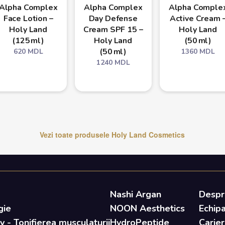
Alpha Complex
Alpha Complex
Alpha Comple
Face Lotion –
Day Defense
Active Cream 
Holy Land
Cream SPF 15 –
Holy Land
(125 ml)
Holy Land
(50 ml)
(50 ml)
620
MDL
1360
MDL
1240
MDL
Vezi toate produsele
Holy Land Cosmetics
Nashi Argan
Despr
gie
NOON Aesthetics
Echip
- Tonifierea musculaturii
HydroPeptide
Carier