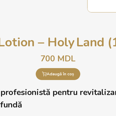
Lotion – Holy Land (
700
MDL
Adaugă în coș
profesionistă pentru revitaliza
ofundă