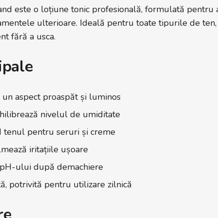
nd este o loțiune tonic profesională, formulată pentru a
amentele ulterioare. Ideală pentru toate tipurile de ten,
nt fără a usca.
ipale
ă un aspect proaspăt și luminos
hilibrează nivelul de umiditate
d tenul pentru seruri și creme
mează iritațiile ușoare
l pH-ului după demachiere
, potrivită pentru utilizare zilnică
re