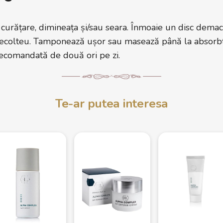
urățare, dimineața și/sau seara. Înmoaie un disc demach
 decolteu. Tamponează ușor sau masează până la absorbți
 recomandată de două ori pe zi.
Te-ar putea interesa