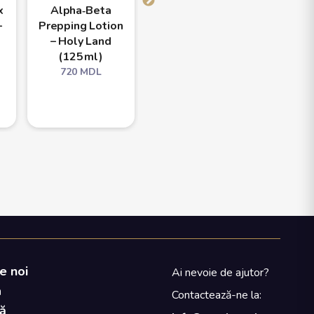
x
Alpha‑Beta
Alpha‑Beta
Alpha-
–
Prepping Lotion
Prepping Lotion
Defen
– Holy Land
– Holy Land
SPF 3
(125 ml)
(250 ml)
Land 
720
MDL
1380
MDL
130
e noi
Ai nevoie de ajutor?
a
Contactează-ne la:
ă