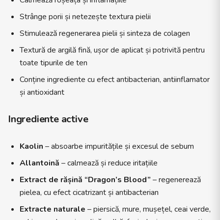
Calmează roșeața și inflamațiile
Strânge porii și netezește textura pielii
Stimulează regenerarea pielii și sinteza de colagen
Textură de argilă fină, ușor de aplicat și potrivită pentru
toate tipurile de ten
Conține ingrediente cu efect antibacterian, antiinflamator
și antioxidant
Ingrediente active
Kaolin
– absoarbe impuritățile și excesul de sebum
Allantoină
– calmează și reduce iritațiile
Extract de rășină “Dragon’s Blood”
– regenerează
pielea, cu efect cicatrizant și antibacterian
Extracte naturale
– piersică, mure, mușețel, ceai verde,