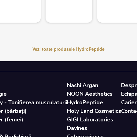
Vezi toate produsele
HydroPeptide
Nashi Argan
Despr
gie
NOON Aesthetics
Echip
- Tonifierea musculaturii
HydroPeptide
Carier
r (bărbați)
Holy Land Cosmetics
Conta
er (femei)
GIGI Laboratories
Davines
& Pedichiură
Colorescience