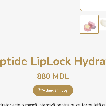
tide LipLock Hydra
880
MDL
Adaugă în coș
ator este o mască intensivă pentru buze, formulată cu 