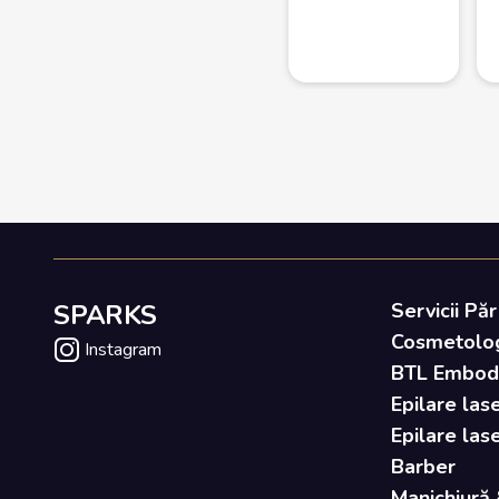
SPARKS
Servicii Păr
Cosmetolo
Instagram
BTL Embody 
Epilare lase
Epilare las
Barber
Manichiură 