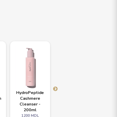
HydroPeptide
HydroPeptide
Hydro
m
Cashmere
Clarifying Toner
Li
Cleanser -
Pads - 60disc.
Resu
200ml
Solu
1200
MDL
1
1200
MDL