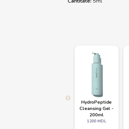
Cantitate:
5ml
HydroPeptide
Cleansing Gel -
200ml
1200
MDL