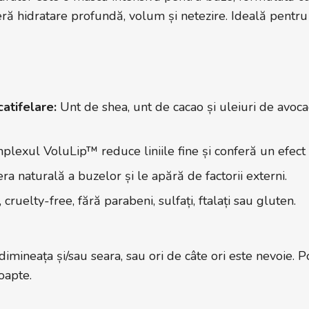
oferă hidratare profundă, volum și netezire. Ideală pentru
atifelare:
Unt de shea, unt de cacao și uleiuri de avoca
lexul VoluLip™ reduce liniile fine și conferă un efect 
ra naturală a buzelor și le apără de factorii externi.
cruelty-free, fără parabeni, sulfați, ftalați sau gluten.
imineața și/sau seara, sau ori de câte ori este nevoie. Poa
oapte.