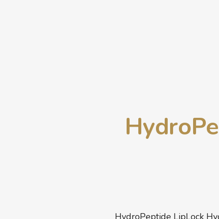
HydroPep
HydroPeptide LipLock Hydr