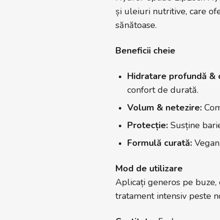
și uleiuri nutritive, care 
sănătoase.
Beneficii cheie
Hidratare profundă & c
confort de durată.
Volum & netezire:
Comp
Protecție:
Susține barie
Formulă curată:
Vegan, 
Mod de utilizare
Aplicați generos pe buze, d
tratament intensiv peste n