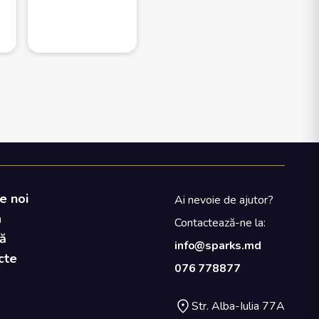
120
e noi
Ai nevoie de ajutor?
a
Contactează-ne la:
ă
info@sparks.md
cte
076 778877
Str. Alba-Iulia 77A