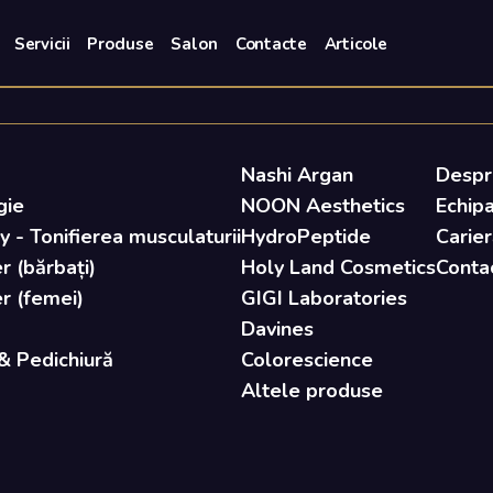
Servicii
Produse
Salon
Contacte
Articole
Nashi Argan
Despr
gie
NOON Aesthetics
Echip
- Tonifierea musculaturii
HydroPeptide
Carier
r (bărbați)
Holy Land Cosmetics
Conta
er (femei)
GIGI Laboratories
Davines
& Pedichiură
Colorescience
Altele produse