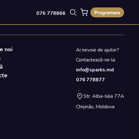
Programare
076 778866
e noi
Ai nevoie de ajutor?
a
Contactează-ne la:
ă
info@sparks.md
cte
076 778877
Str. Alba-Iulia 77A
Chișinău, Moldova