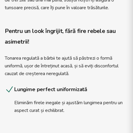
de trei zile sau una mai plină, stiliștii noștri îți asigură o
tunsoare precisă, care îți pune în valoare trăsăturile.
Pentru un look îngrijit, fără fire rebele sau
asimetrii!
Tonarea regulată a bărbii te ajută să păstrezi o formă
uniformă, ușor de întreținut acasă, și să eviți disconfortul
cauzat de creșterea neregulată.
Lungime perfect uniformizată
Eliminăm firele inegale și ajustăm lungimea pentru un
aspect curat și echilibrat.