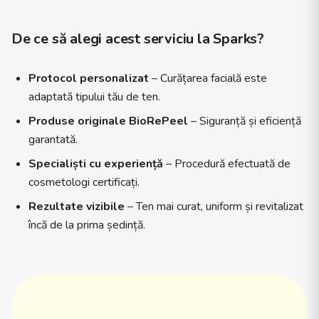
Elena își ascultă cu răbdare clientele, oferă consultanță
personalizată și explică fiecare pas al tratamentului, astfel
De ce să alegi acest serviciu la Sparks?
încât fiecare persoană să se simtă în siguranță și răsfățată.
Parte esențială a echipei Sparks, Elena contribuie la
imaginea modernă și rafinată a salonului, lucrând în strânsă
Protocol personalizat
– Curățarea facială este
colaborare cu ceilalți specialiști pentru a oferi o experiență
adaptată tipului tău de ten.
completă de frumusețe. Mereu la curent cu tendințele. Dacă
Produse originale BioRePeel
– Siguranță și eficiență
îți dorești o piele îngrijită, un ten luminos și o experiență de
garantată.
beauty relaxantă, Elena Panta este alegerea ideală pentru
tine.
Specialiști cu experiență
– Procedură efectuată de
cosmetologi certificați.
Rezultate vizibile
– Ten mai curat, uniform și revitalizat
încă de la prima ședință.