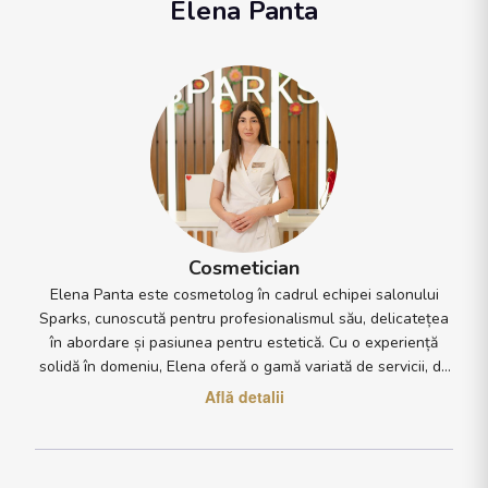
Elena Panta
Cosmetician
Elena Panta este cosmetolog în cadrul echipei salonului
Sparks, cunoscută pentru profesionalismul său, delicatețea
în abordare și pasiunea pentru estetică. Cu o experiență
solidă în domeniu, Elena oferă o gamă variată de servicii, de
la tratamente faciale de curățare, hidratare și regenerare.
Află detalii
Ceea ce o diferențiază este atenția acordată fiecărui detaliu:
de la igiena impecabilă și alegerea produselor potrivite
tipului de piele, până la modul în care reușește să creeze o
atmosferă relaxantă și primitoare în timpul fiecărei ședințe.