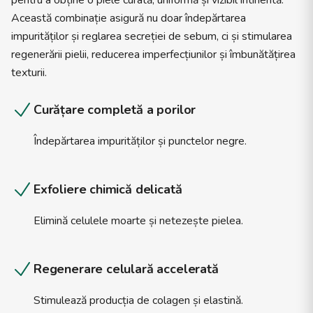
pentru a obține o piele curată, uniformă și vizibil întinerită.
Această combinație asigură nu doar îndepărtarea
impurităților și reglarea secreției de sebum, ci și stimularea
regenerării pielii, reducerea imperfecțiunilor și îmbunătățirea
texturii.
Curățare completă a porilor
Îndepărtarea impurităților și punctelor negre.
Exfoliere chimică delicată
Elimină celulele moarte și netezește pielea.
Regenerare celulară accelerată
Stimulează producția de colagen și elastină.