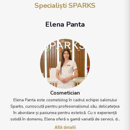
Specialiști SPARKS
Elena Panta
Cosmetician
Elena Panta este cosmetolog în cadrul echipei salonului
Sparks, cunoscută pentru profesionalismul său, delicatețea
în abordare și pasiunea pentru estetică. Cu o experiență
solidă în domeniu, Elena oferă o gamă variată de servicii, de
la tratamente faciale de curățare, hidratare și regenerare.
Află detalii