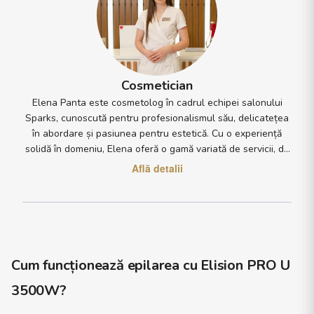
Cosmetician
Elena Panta este cosmetolog în cadrul echipei salonului
Sparks, cunoscută pentru profesionalismul său, delicatețea
în abordare și pasiunea pentru estetică. Cu o experiență
solidă în domeniu, Elena oferă o gamă variată de servicii, de
la tratamente faciale de curățare, hidratare și regenerare.
Află detalii
Ceea ce o diferențiază este atenția acordată fiecărui detaliu:
de la igiena impecabilă și alegerea produselor potrivite
tipului de piele, până la modul în care reușește să creeze o
atmosferă relaxantă și primitoare în timpul fiecărei ședințe.
Elena își ascultă cu răbdare clientele, oferă consultanță
personalizată și explică fiecare pas al tratamentului, astfel
Cum funcționează epilarea cu Elision PRO U
încât fiecare persoană să se simtă în siguranță și răsfățată.
3500W?
Parte esențială a echipei Sparks, Elena contribuie la
imaginea modernă și rafinată a salonului, lucrând în strânsă