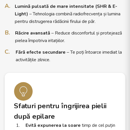
colaborare cu ceilalți specialiști pentru a oferi o experiență
Lumină pulsată de mare intensitate (SHR & E-
completă de frumusețe. Mereu la curent cu tendințele. Dacă
Light)
– Tehnologia combină radiofrecvența și lumina
îți dorești o piele îngrijită, un ten luminos și o experiență de
beauty relaxantă, Elena Panta este alegerea ideală pentru
pentru distrugerea rădăcinii firului de păr.
tine.
Răcire avansată
– Reduce disconfortul și protejează
pielea împotriva iritațiilor.
Fără efecte secundare
– Te poți întoarce imediat la
activitățile zilnice.
Sfaturi pentru îngrijirea pielii
după epilare
Evită expunerea la soare
timp de cel puțin