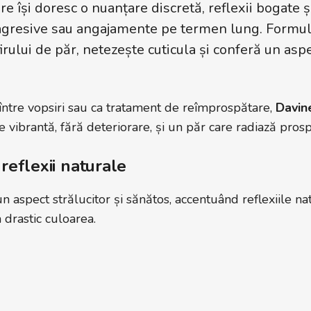
e își doresc o nuanțare discretă, reflexii bogate și
 agresive sau angajamente pe termen lung. Formul
firului de păr, netezește cuticula și conferă un as
între vopsiri sau ca tratament de reîmprospătare,
Davin
re vibrantă, fără deteriorare, și un păr care radiază pros
 reflexii naturale
 aspect strălucitor și sănătos, accentuând reflexiile na
 drastic culoarea.