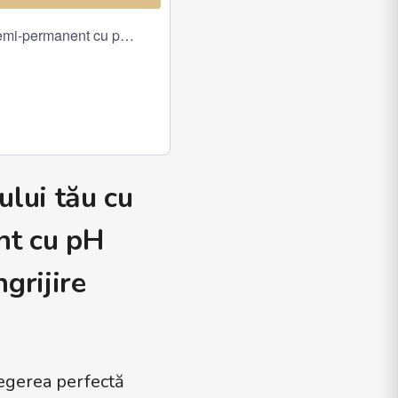
i‑permanent cu pH acid, creat pentru un luciu spectaculos și o în
ului tău cu
nt cu pH
ngrijire
egerea perfectă