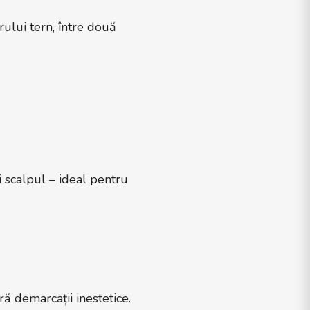
rului tern, între două
 scalpul – ideal pentru
ă demarcații inestetice.