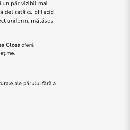
 un păr vizibil mai
a delicată cu pH acid
pect uniform, mătăsos
es Gloss
oferă
pețime.
turale ale părului fără a