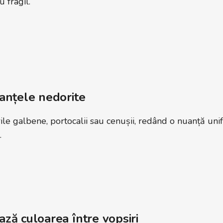
u fragil.
anțele nedorite
ile galbene, portocalii sau cenușii, redând o nuanță uni
.
ză culoarea între vopsiri