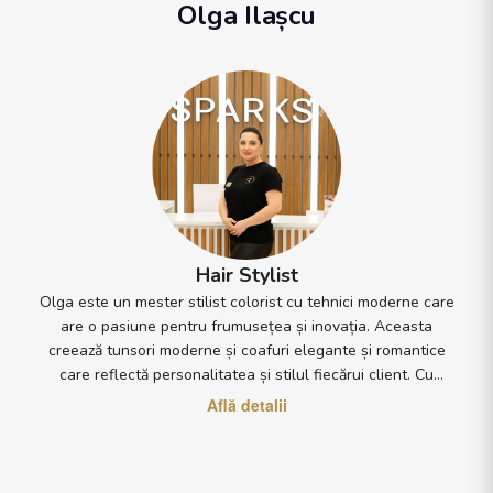
Olga Ilașcu
Hair Stylist
Olga este un mester stilist colorist cu tehnici moderne care
are o pasiune pentru frumusețea și inovația. Aceasta
creează tunsori moderne și coafuri elegante și romantice
care reflectă personalitatea și stilul fiecărui client. Cu
tehnici avansate, cum ar fi airtouch și balayage, Olga poate
Află detalii
crea efecte de lumină și adâncime în părul clientului, creând
astfel o coafură unică și strălucitoare. Ea are o simțire
romantică care se reflectă în abordarea sa creativă și