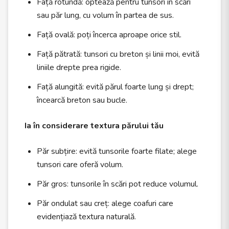
Față rotundă: optează pentru tunsori în scări
sau păr lung, cu volum în partea de sus.
Față ovală: poți încerca aproape orice stil.
Față pătrată: tunsori cu breton și linii moi, evită
liniile drepte prea rigide.
Față alungită: evită părul foarte lung și drept;
încearcă breton sau bucle.
Ia în considerare textura părului tău
Păr subțire: evită tunsorile foarte filate; alege
tunsori care oferă volum.
Păr gros: tunsorile în scări pot reduce volumul.
Păr ondulat sau creț: alege coafuri care
evidențiază textura naturală.