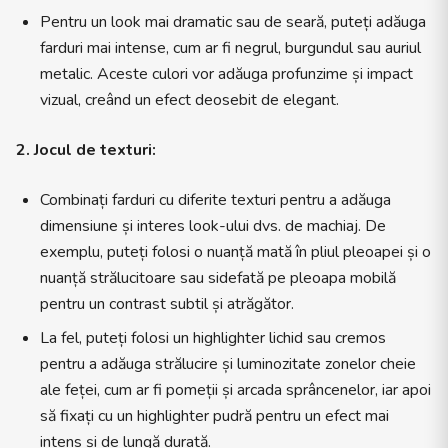
Pentru un look mai dramatic sau de seară, puteți adăuga
farduri mai intense, cum ar fi negrul, burgundul sau auriul
metalic. Aceste culori vor adăuga profunzime și impact
vizual, creând un efect deosebit de elegant.
2. Jocul de texturi:
Combinați farduri cu diferite texturi pentru a adăuga
dimensiune și interes look-ului dvs. de machiaj. De
exemplu, puteți folosi o nuanță mată în pliul pleoapei și o
nuanță strălucitoare sau sidefată pe pleoapa mobilă
pentru un contrast subtil și atrăgător.
La fel, puteți folosi un highlighter lichid sau cremos
pentru a adăuga strălucire și luminozitate zonelor cheie
ale feței, cum ar fi pomeții și arcada sprâncenelor, iar apoi
să fixați cu un highlighter pudră pentru un efect mai
intens și de lungă durată.