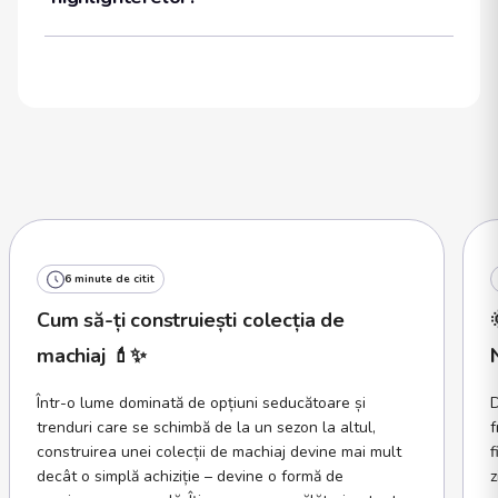
6 minute de citit
Cum să-ți construiești colecția de
machiaj 💄✨
Într-o lume dominată de opțiuni seducătoare și
D
trenduri care se schimbă de la un sezon la altul,
f
construirea unei colecții de machiaj devine mai mult
f
decât o simplă achiziție – devine o formă de
z