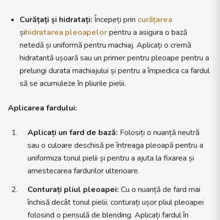
Curățați și hidratați:
Începeți prin
curățarea
și
hidratarea pleoapelor
pentru a asigura o bază
netedă și uniformă pentru machiaj. Aplicați o cremă
hidratantă ușoară sau un primer pentru pleoape pentru a
prelungi durata machiajului și pentru a împiedica ca fardul
să se acumuleze în pliurile pielii.
Aplicarea fardului:
Aplicați un fard de bază:
Folosiți o nuanță neutră
sau o culoare deschisă pe întreaga pleoapă pentru a
uniformiza tonul pielii și pentru a ajuta la fixarea și
amestecarea fardurilor ulterioare.
Conturați pliul pleoapei:
Cu o nuanță de fard mai
închisă decât tonul pielii, conturați ușor pliul pleoapei
folosind o pensulă de blending. Aplicați fardul în