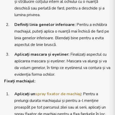
și strălucire colțului intern al ochiului cu o nuanță
deschisă sau perlată de fard, pentru a deschide și a
lumina privirea.
Definiți linia genelor inferioare:
Pentru a echilibra
machiajul, puteți aplica o nuanță mai închisă de fard pe
linia genelor inferioare. Blendați bine pentru a evita
aspectul de linie bruscă.
Aplicați mascara și eyeliner:
Finalizați aspectul cu
aplicarea mascara și eyeliner. Mascara va alungi și va
da volum genelor, în timp ce eyelinerul va contura și va
evidenția forma ochilor.
Fixați machiajul:
Aplicați un
spray fixator de machiaj
:
Pentru a
prelungi durata machiajului și pentru a-l menține
proaspăt pe tot parcursul zilei sau al serii, aplicați un
spray fixator de machiaj pentru a fixa fardurile în loc.