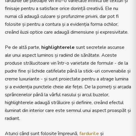
fardurile de pleoape vin într-o varietate infinită de texturi și
finisaje pentru a satisface orice dorință creativă. Ele nu
numai că adaugă culoare și profunzime privirii, dar pot fi
folosite și pentru a contura și a evidenția forma ochilor,
creând iluzii optice care adaugă dimensiune și expresivitate.
Pe de altă parte,
highlighterele
sunt secretele ascunse
ale unui aspect luminos și radiind de sănătate. Aceste
produse strălucitoare vin într-o varietate de formule - de la
pudre fine și lichide catifelate până la stick-uri convenabile și
creme luxuriante - și sunt proiectate pentru a atrage lumina
și a evidenția punctele cheie ale feței. De la pomeți și arcada
sprâncenelor până la vârful nasului și arcul buzelor,
highlighterele adaugă strălucire și definire, creând efectul
iluminat din interior care este semnul unui aspect proaspăt și
radiant.
Atunci când sunt folosite împreună,
fardurile
și