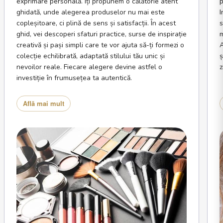
exprimare personală. Îți propunem o călătorie atent
p
ghidată, unde alegerea produselor nu mai este
I
copleșitoare, ci plină de sens și satisfacții. În acest
s
ghid, vei descoperi sfaturi practice, surse de inspirație
m
creativă și pași simpli care te vor ajuta să-ți formezi o
A
colecție echilibrată, adaptată stilului tău unic și
ș
nevoilor reale. Fiecare alegere devine astfel o
z
investiție în frumusețea ta autentică.
Află mai mult