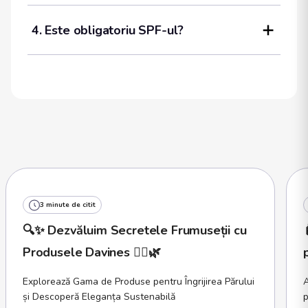
4. Este obligatoriu SPF-ul?
3 minute de citit
🔍✨ Dezvăluim Secretele Frumuseții cu
Produsele Davines 💆‍♀️🌿
Explorează Gama de Produse pentru Îngrijirea Părului
A
și Descoperă Eleganța Sustenabilă
p