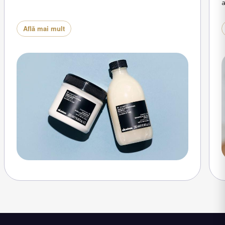
a
Află mai mult