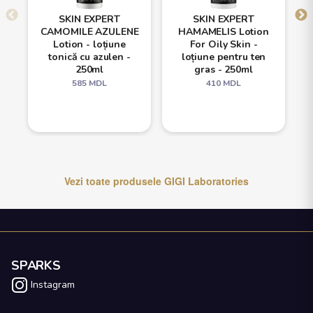
SKIN EXPERT
SKIN EXPERT
CAMOMILE AZULENE
HAMAMELIS Lotion
Lotion - loțiune
For Oily Skin -
tonică cu azulen -
loțiune pentru ten
250ml
gras - 250ml
585
MDL
410
MDL
Vezi toate produsele
GIGI Laboratories
SPARKS
Instagram