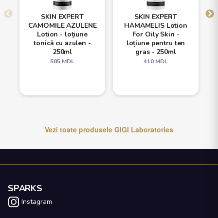
SKIN EXPERT
SKIN EXPERT
CAMOMILE AZULENE
HAMAMELIS Lotion
Lotion - loțiune
For Oily Skin -
tonică cu azulen -
loțiune pentru ten
250ml
gras - 250ml
585
MDL
410
MDL
Vezi toate produsele
GIGI Laboratories
SPARKS
Instagram