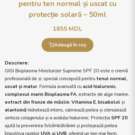
pentru ten normal și uscat cu
protecție solară – 50ml
1855
MDL
Adaugă în coș
Descriere:
GIGI Bioplasma Moisturizer Supreme SPF 20 este o cremă
profesională de zi, special concepută pentru
tenul normal,
uscat și matur
. Formula avansată cu
acid hialuronic
,
complexul marin Bioplasma FA
, extracte de alge marine,
extract din frunze de măslin
,
Vitamina E
,
bisabolol
și
alantoină
hidratează intens, calmează pielea și stimulează
sinteza colagenului și a acidului hialuronic. Protecția
SPF 20
ajută la prevenirea fotoîmbătrânirii și protejează pielea
împotriva razelor
UVA și UVB
, oferind un ten mai ferm,