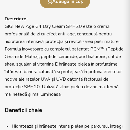
Adaugă în coș
Descriere:
GIGI New Age G4 Day Cream SPF 20 este o cremă
profesională de zi cu efect anti-age, concepută pentru
hidratarea intensivă, protecția și revitalizarea pielii mature.
Formula inovatoare cu complexul patentat PCM™ (Peptide
Ceramide Matrix), peptide, ceramide, acid hialuronic, unt de
shea, squalan și vitamina E hrănește pielea în profunzime,
întărește bariera cutanată și protejează împotriva efectelor
nocive ale razelor UVA și UVB datorită factorului de
protecție SPF 20. Utilizată zilnic, pielea devine mai fermă,
mai netedă și mai luminoasă.
Beneficii cheie
Hidratează și hrănește intens pielea pe parcursul întregii