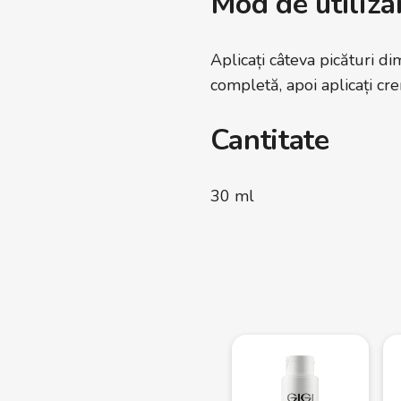
Mod de utiliza
Aplicați câteva picături di
completă, apoi aplicați c
Cantitate
30 ml