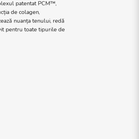
omplexul patentat PCM™,
cția de colagen,
mizează nuanța tenului, redă
vit pentru toate tipurile de