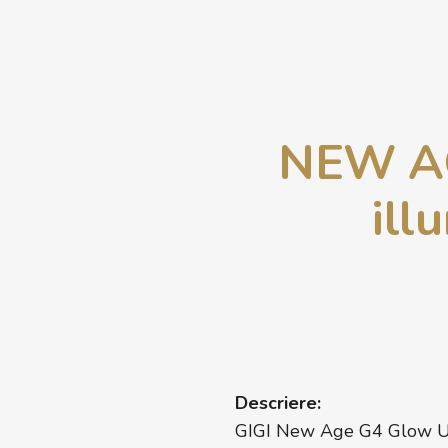
NEW AG
ill
Descriere:
GIGI New Age G4 Glow Up 