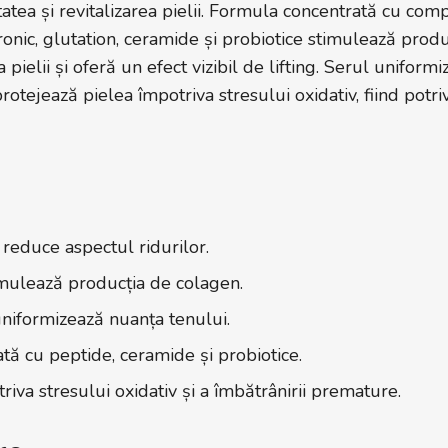
itatea și revitalizarea pielii. Formula concentrată cu c
onic, glutation, ceramide și probiotice stimulează produ
 pielii și oferă un efect vizibil de lifting. Serul unifor
rotejează pielea împotriva stresului oxidativ, fiind potri
i reduce aspectul ridurilor.
imulează producția de colagen.
niformizează nuanța tenului.
ată cu peptide, ceramide și probiotice.
iva stresului oxidativ și a îmbătrânirii premature.