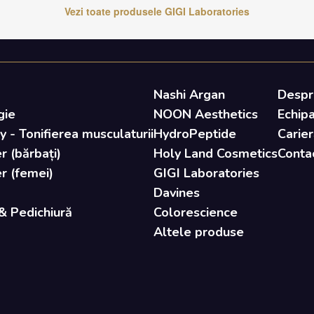
Vezi toate produsele
GIGI Laboratories
Nashi Argan
Despr
gie
NOON Aesthetics
Echip
- Tonifierea musculaturii
HydroPeptide
Carier
r (bărbați)
Holy Land Cosmetics
Conta
er (femei)
GIGI Laboratories
Davines
& Pedichiură
Colorescience
Altele produse