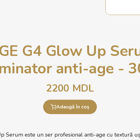
E G4 Glow Up Seru
uminator anti-age - 
2200
MDL
Adaugă în coș
Serum este un ser profesional anti-age cu textură uș