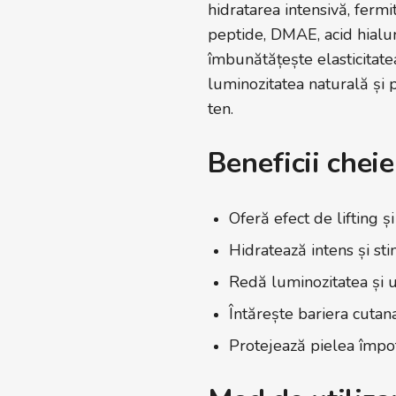
hidratarea intensivă, ferm
peptide, DMAE, acid hialur
îmbunătățește elasticitatea
luminozitatea naturală și p
ten.
Beneficii cheie
Oferă efect de lifting ș
Hidratează intens și st
Redă luminozitatea și u
Întărește bariera cutan
Protejează pielea împotr