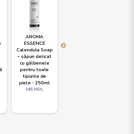
AROMA
AROMA
AR
p
ESSENCE
ESSENCE Green
ESSEN
Calendula Soap
Tea - săpun
for 
– săpun delicat
lichid cu extract
Comb
cu gălbenele
de arbore de
Skin 
ă
pentru toate
ceai pentru
curăța
tipurile de
toate tipurile
ten gra
piele - 250ml
de ten - 250ml
- 
585
MDL
585
MDL
585