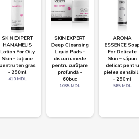
SKIN EXPERT
SKIN EXPERT
AROMA
HAMAMELIS
Deep Cleansing
ESSENCE Soa
Lotion For Oily
Liquid Pads -
For Delicate
Skin - loțiune
discuri umede
Skin – săpun
pentru ten gras
pentru curățare
delicat pentru
- 250ml
profundă -
pielea sensibil
60buc
- 250ml
410
MDL
1035
MDL
585
MDL