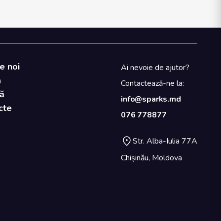
e noi
Ai nevoie de ajutor?
a
Contactează-ne la:
ă
info@sparks.md
cte
076 778877
Str. Alba-Iulia 77A
Chișinău, Moldova