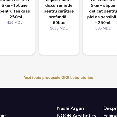
Skin - loțiune
discuri umede
Skin – săpun
pentru ten gras
pentru curățare
delicat pentru
- 250ml
profundă -
pielea sensibil
60buc
- 250ml
410
MDL
1035
MDL
585
MDL
Vezi toate produsele
GIGI Laboratories
Nashi Argan
Despr
gie
NOON Aesthetics
Echip