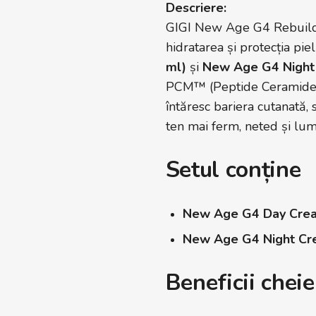
Descriere:
GIGI New Age G4 Rebuild Y
hidratarea și protecția piel
ml)
și
New Age G4 Night
PCM™ (Peptide Ceramide Ma
întăresc bariera cutanată, 
ten mai ferm, neted și lum
Setul conține
New Age G4 Day Cre
New Age G4 Night C
Beneficii cheie