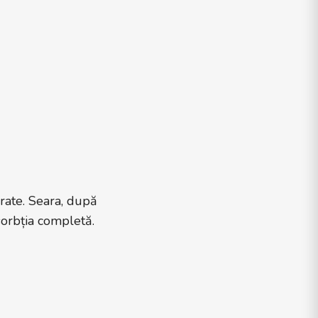
urate. Seara, după
sorbția completă.