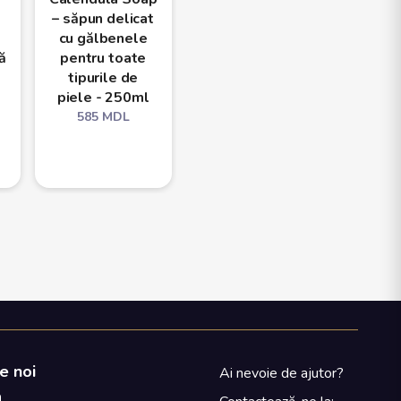
– săpun delicat
lichid cu extract
Comb
cu gălbenele
de arbore de
Skin 
ă
pentru toate
ceai pentru
curăța
tipurile de
toate tipurile
ten gra
piele - 250ml
de ten - 250ml
- 
585
MDL
585
MDL
585
e noi
Ai nevoie de ajutor?
a