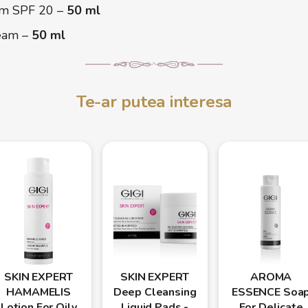
m SPF 20 –
50 ml
eam –
50 ml
Te-ar putea interesa
SKIN EXPERT
SKIN EXPERT
AROMA
HAMAMELIS
Deep Cleansing
ESSENCE Soa
Lotion For Oily
Liquid Pads -
For Delicate