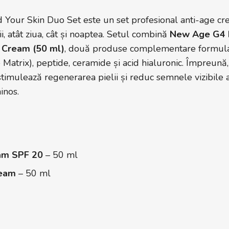
our Skin Duo Set este un set profesional anti-age cre
ii, atât ziua, cât și noaptea. Setul combină
New Age G4 
 Cream (50 ml)
, două produse complementare formula
trix), peptide, ceramide și acid hialuronic. Împreună, 
stimulează regenerarea pielii și reduc semnele vizibile a
inos.
am SPF 20
– 50 ml
ream
– 50 ml