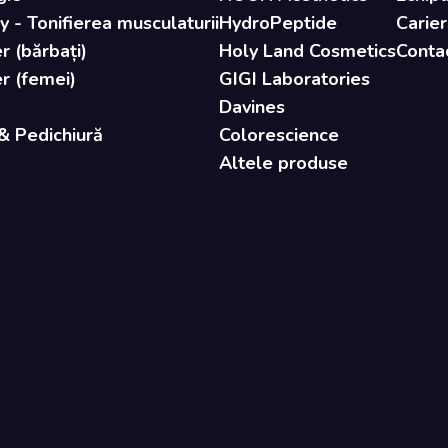
- Tonifierea musculaturii
HydroPeptide
Carier
r (bărbați)
Holy Land Cosmetics
Conta
er (femei)
GIGI Laboratories
Davines
& Pedichiură
Colorescience
Altele produse