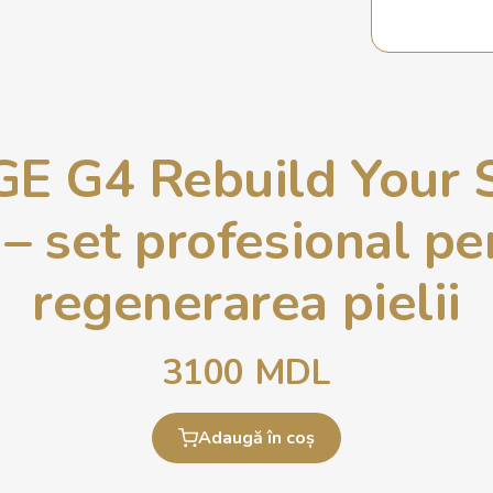
 G4 Rebuild Your 
 – set profesional pe
regenerarea pielii
3100
MDL
Adaugă în coș