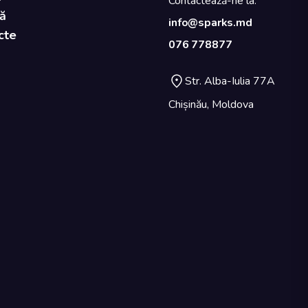
Contactează-ne la:
ă
info@sparks.md
cte
076 778877
Str. Alba-Iulia 77A
Chișinău, Moldova