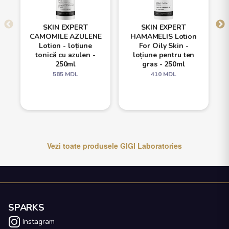
SKIN EXPERT
SKIN EXPERT
CAMOMILE AZULENE
HAMAMELIS Lotion
Lotion - loțiune
For Oily Skin -
tonică cu azulen -
loțiune pentru ten
250ml
gras - 250ml
585
MDL
410
MDL
Vezi toate produsele
GIGI Laboratories
SPARKS
Instagram