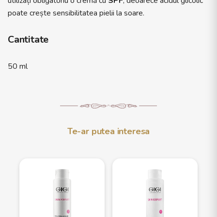
utilizați obligatoriu o cremă cu
SPF
, deoarece acidul glicolic
poate crește sensibilitatea pielii la soare.
Cantitate
50 ml
Te-ar putea interesa