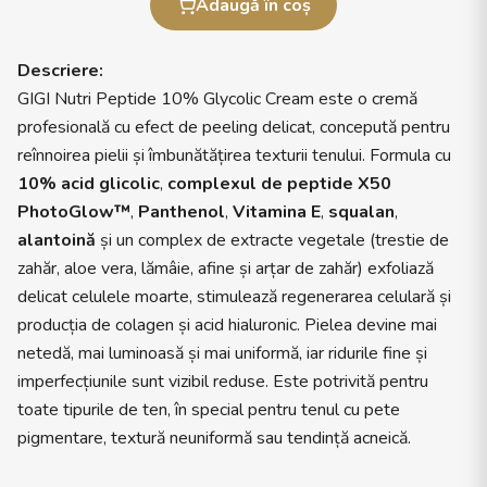
Adaugă în coș
Descriere:
GIGI Nutri Peptide 10% Glycolic Cream este o cremă
profesională cu efect de peeling delicat, concepută pentru
reînnoirea pielii și îmbunătățirea texturii tenului. Formula cu
10% acid glicolic
,
complexul de peptide X50
PhotoGlow™
,
Panthenol
,
Vitamina E
,
squalan
,
alantoină
și un complex de extracte vegetale (trestie de
zahăr, aloe vera, lămâie, afine și arțar de zahăr) exfoliază
delicat celulele moarte, stimulează regenerarea celulară și
producția de colagen și acid hialuronic. Pielea devine mai
netedă, mai luminoasă și mai uniformă, iar ridurile fine și
imperfecțiunile sunt vizibil reduse. Este potrivită pentru
toate tipurile de ten, în special pentru tenul cu pete
pigmentare, textură neuniformă sau tendință acneică.