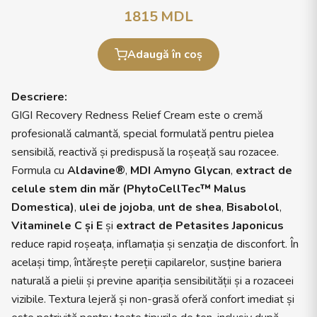
1815
MDL
Adaugă în coș
Descriere:
GIGI Recovery Redness Relief Cream este o cremă
profesională calmantă, special formulată pentru pielea
sensibilă, reactivă și predispusă la roșeață sau rozacee.
Formula cu
Aldavine®
,
MDI Amyno Glycan
,
extract de
celule stem din măr (PhytoCellTec™ Malus
Domestica)
,
ulei de jojoba
,
unt de shea
,
Bisabolol
,
Vitaminele C și E
și
extract de Petasites Japonicus
reduce rapid roșeața, inflamația și senzația de disconfort. În
același timp, întărește pereții capilarelor, susține bariera
naturală a pielii și previne apariția sensibilității și a rozaceei
vizibile. Textura lejeră și non-grasă oferă confort imediat și