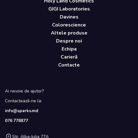
Holy Land Cosmetics
GIGI Laboratories
Davines
Colorescience
Altele produse
Despre noi
Echipa
Carieră
Contacte
Ai nevoie de ajutor?
Contactează-ne la:
info@sparks.md
076 778877
Str. Alba-Iulia 77A