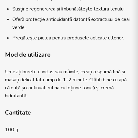
Susține regenerarea și îmbunătățește textura tenului.
Oferă protecție antioxidantă datorită extractului de ceai
verde.
Pregătește pielea pentru produsele aplicate ulterior.
Mod de utilizare
Umeziți buretele inclus sau mâinile, creați o spumă fină și
masați delicat fața timp de 1–2 minute. Clătiți bine cu apă
călduță și continuați rutina cu loțiune tonică și cremă
hidratantă.
Cantitate
100 g