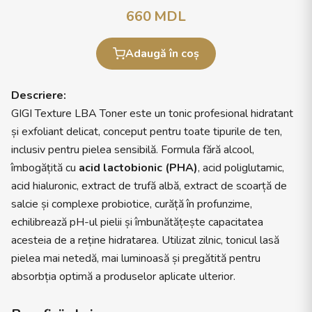
660
MDL
Adaugă în coș
Descriere:
GIGI Texture LBA Toner este un tonic profesional hidratant
și exfoliant delicat, conceput pentru toate tipurile de ten,
inclusiv pentru pielea sensibilă. Formula fără alcool,
îmbogățită cu
acid lactobionic (PHA)
, acid poliglutamic,
acid hialuronic, extract de trufă albă, extract de scoarță de
salcie și complexe probiotice, curăță în profunzime,
echilibrează pH-ul pielii și îmbunătățește capacitatea
acesteia de a reține hidratarea. Utilizat zilnic, tonicul lasă
pielea mai netedă, mai luminoasă și pregătită pentru
absorbția optimă a produselor aplicate ulterior.