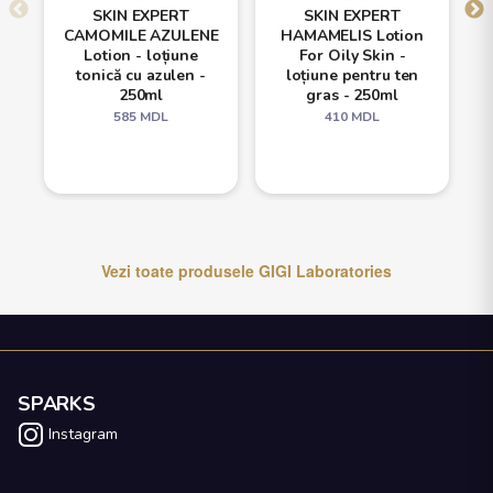
SKIN EXPERT
SKIN EXPERT
CAMOMILE AZULENE
HAMAMELIS Lotion
Lotion - loțiune
For Oily Skin -
tonică cu azulen -
loțiune pentru ten
250ml
gras - 250ml
585
MDL
410
MDL
Vezi toate produsele
GIGI Laboratories
SPARKS
Instagram