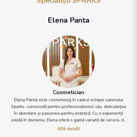
Specialiști SPARKS
Elena Panta
Cosmetician
Elena Panta este cosmetolog în cadrul echipei salonului
Sparks, cunoscută pentru profesionalismul său, delicatețea
în abordare și pasiunea pentru estetică. Cu o experiență
solidă în domeniu, Elena oferă o gamă variată de servicii, de
la tratamente faciale de curățare, hidratare și regenerare.
Află detalii
Ceea ce o diferențiază este atenția acordată fiecărui detaliu: