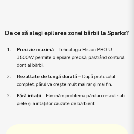
de la igiena impecabilă și alegerea produselor potrivite
tipului de piele, până la modul în care reușește să creeze o
atmosferă relaxantă și primitoare în timpul fiecărei ședințe.
Elena își ascultă cu răbdare clientele, oferă consultanță
personalizată și explică fiecare pas al tratamentului, astfel
De ce să alegi epilarea zonei bărbii la Sparks?
încât fiecare persoană să se simtă în siguranță și răsfățată.
Parte esențială a echipei Sparks, Elena contribuie la
imaginea modernă și rafinată a salonului, lucrând în strânsă
Precizie maximă
– Tehnologia Elision PRO U
colaborare cu ceilalți specialiști pentru a oferi o experiență
3500W permite o epilare precisă, păstrând conturul
completă de frumusețe. Mereu la curent cu tendințele. Dacă
dorit al bărbii.
îți dorești o piele îngrijită, un ten luminos și o experiență de
beauty relaxantă, Elena Panta este alegerea ideală pentru
Rezultate de lungă durată
– După protocolul
tine.
complet, părul va crește mult mai rar și mai fin.
Fără iritații
– Eliminăm problema părului crescut sub
piele și a iritațiilor cauzate de bărbierit.