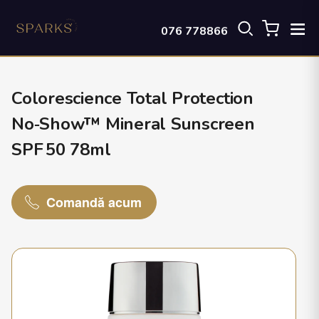
076 778866
Colorescience Total Protection
No‑Show™ Mineral Sunscreen
SPF 50 78ml
Comandă acum