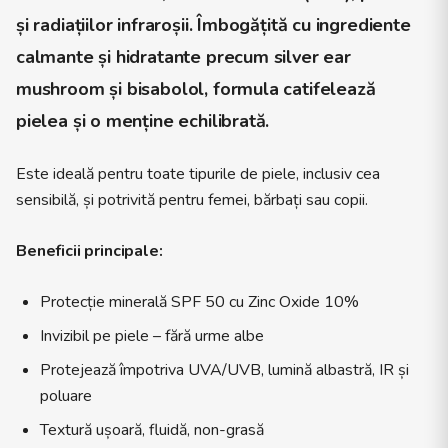
și radiațiilor infraroșii. Îmbogățită cu ingrediente
calmante și hidratante precum
silver ear
mushroom
și
bisabolol
, formula catifelează
pielea și o menține echilibrată.
Este ideală pentru toate tipurile de piele, inclusiv cea
sensibilă, și potrivită pentru femei, bărbați sau copii.
Beneficii principale:
Protecție minerală SPF 50 cu Zinc Oxide 10%
Invizibil pe piele – fără urme albe
Protejează împotriva UVA/UVB, lumină albastră, IR și
poluare
Textură ușoară, fluidă, non-grasă