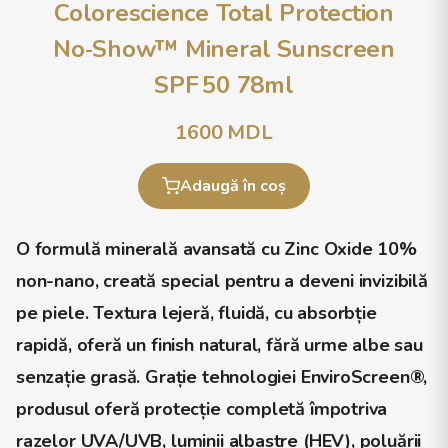
Colorescience Total Protection
No‑Show™ Mineral Sunscreen
SPF 50 78ml
1600
MDL
Adaugă în coș
O formulă minerală avansată cu
Zinc Oxide 10%
non-nano
, creată special pentru a deveni invizibilă
pe piele. Textura lejeră, fluidă, cu absorbție
rapidă, oferă un finish natural, fără urme albe sau
senzație grasă. Grație tehnologiei
EnviroScreen®
,
produsul oferă protecție completă împotriva
razelor UVA/UVB, luminii albastre (HEV), poluării