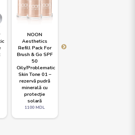
r
NOON
NOON
N
ic
Aesthetics
Aesthetics
Aest
e
Refill Pack For
Refill Pack For
Refill
x
Brush & Go SPF
Brush & Go SPF
Brush 
50
50
50 A
Oily/Problematic
Oily/Problematic
Types
Skin Tone 01 –
Skin Tone 02 –
– reze
rezervă pudră
rezervă pudră
mine
minerală cu
minerală cu
pro
protecție
protecție
so
solară
solară
110
1100
MDL
1100
MDL