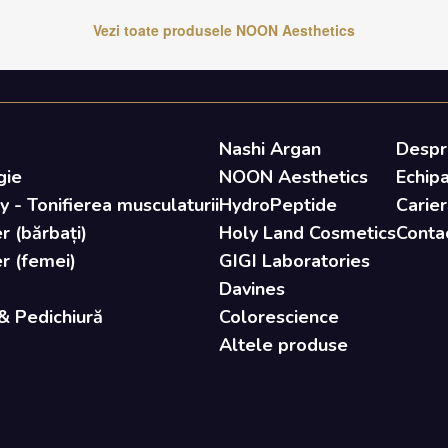
Vezi toate produsele
NOON Aesthetics
Nashi Argan
Despr
gie
NOON Aesthetics
Echip
- Tonifierea musculaturii
HydroPeptide
Carier
r (bărbați)
Holy Land Cosmetics
Conta
er (femei)
GIGI Laboratories
Davines
& Pedichiură
Colorescience
Altele produse