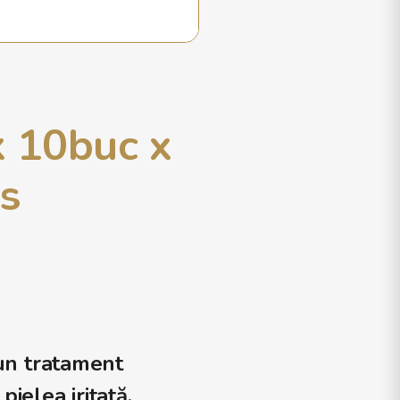
 10buc x
s
un tratament
ielea iritată,