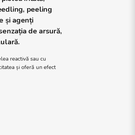
eedling, peeling
e și agenți
senzația de arsură,
ulară.
elea reactivă sau cu
citatea și oferă un efect