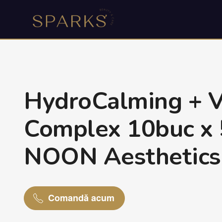
HydroCalming + V
Complex 10buc x
NOON Aesthetics
Comandă acum