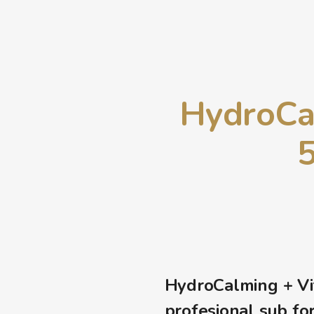
HydroCa
HydroCalming + Vi
profesional sub fo