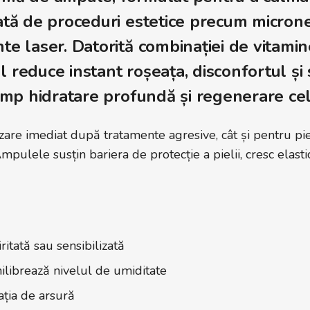
tată de proceduri estetice precum micron
te laser. Datorită combinației de vitamin
 reduce instant roșeața, disconfortul și 
timp hidratare profundă și regenerare cel
lizare imediat după tratamente agresive, cât și pentru pi
mpulele susțin bariera de protecție a pielii, cresc elasti
itată sau sensibilizată
hilibrează nivelul de umiditate
ația de arsură