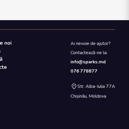
e noi
Ai nevoie de ajutor?
a
Contactează-ne la:
ă
info@sparks.md
cte
076 778877
Str. Alba-Iulia 77A
Chișinău, Moldova