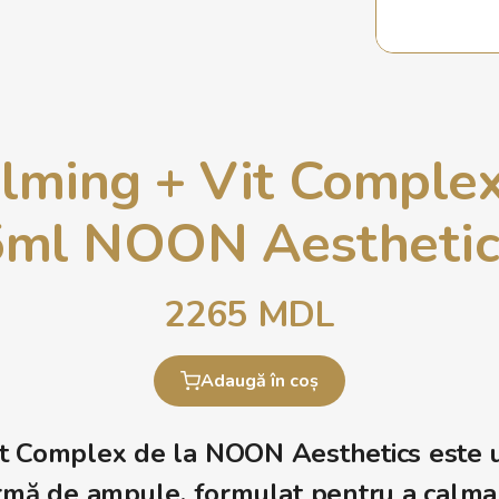
lming + Vit Complex
5ml NOON Aesthetic
2265
MDL
Adaugă în coș
t Complex de la
NOON Aesthetics
este 
rmă de ampule, formulat pentru a calma p