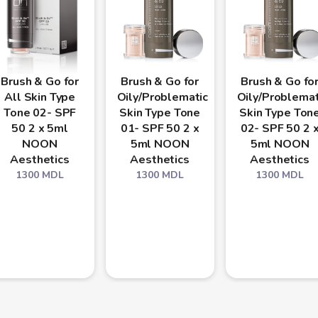
Brush & Go for
Brush & Go for
Brush & Go fo
All Skin Type
Oily/Problematic
Oily/Problemat
Tone 02- SPF
Skin Type Tone
Skin Type Ton
50 2 x 5ml
01- SPF 50 2 x
02- SPF 50 2 
NOON
5ml NOON
5ml NOON
Aesthetics
Aesthetics
Aesthetics
1300
MDL
1300
MDL
1300
MDL