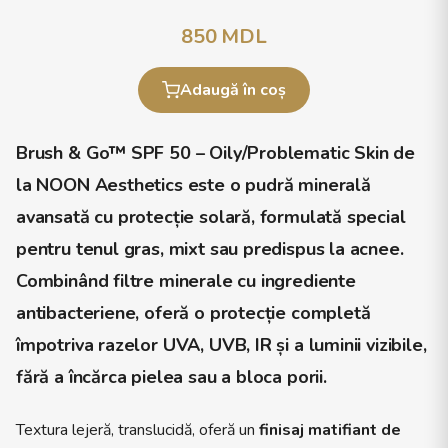
850
MDL
Adaugă în coș
Brush & Go™ SPF 50 – Oily/Problematic Skin
de
la
NOON Aesthetics
este o pudră minerală
avansată cu protecție solară, formulată special
pentru tenul gras, mixt sau predispus la acnee.
Combinând
filtre minerale cu ingrediente
antibacteriene
, oferă o protecție completă
împotriva razelor
UVA, UVB, IR și a luminii vizibile
,
fără a încărca pielea sau a bloca porii.
Textura lejeră, translucidă, oferă un
finisaj matifiant de