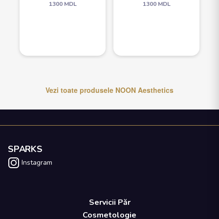
1300
MDL
1300
MDL
Vezi toate produsele
NOON Aesthetics
SPARKS
Instagram
Servicii Păr
Cosmetologie