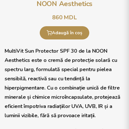
NOON Aesthetics
860
MDL
Adaugă în coș
MultiVit Sun Protector SPF 30
de la
NOON
Aesthetics
este o cremă de protecție solară cu
spectru larg, formulată special pentru pielea
sensibilă, reactivă sau cu tendință la
hiperpigmentare. Cu o combinație unică de
filtre
minerale și chimice microîncapsulate
, protejează
eficient împotriva radiațiilor
UVA, UVB, IR și a
luminii vizibile
, fără să provoace iritații.