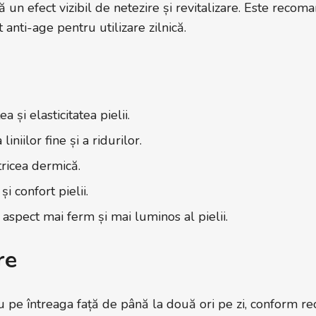
ă un efect vizibil de netezire și revitalizare. Este reco
t anti-age pentru utilizare zilnică.
 și elasticitatea pielii.
iniilor fine și a ridurilor.
tricea dermică.
i confort pielii.
aspect mai ferm și mai luminos al pielii.
re
u pe întreaga față de până la două ori pe zi, conform re