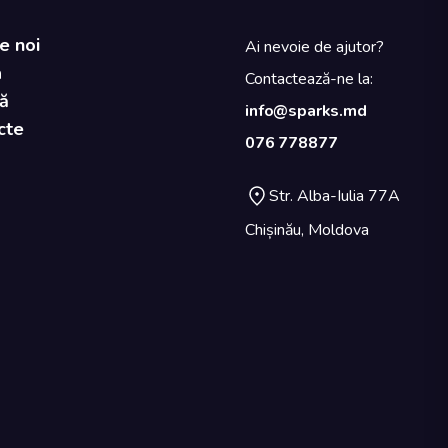
e noi
Ai nevoie de ajutor?
a
Contactează-ne la:
ă
info@sparks.md
cte
076 778877
Str. Alba-Iulia 77A
Chișinău, Moldova