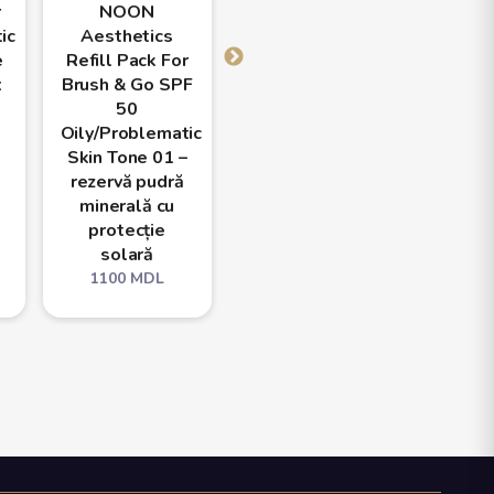
r
NOON
NOON
N
ic
Aesthetics
Aesthetics
Aest
e
Refill Pack For
Refill Pack For
Refill
x
Brush & Go SPF
Brush & Go SPF
Brush 
50
50
50 A
Oily/Problematic
Oily/Problematic
Types
Skin Tone 01 –
Skin Tone 02 –
– reze
rezervă pudră
rezervă pudră
mine
minerală cu
minerală cu
pro
protecție
protecție
so
solară
solară
110
1100
MDL
1100
MDL