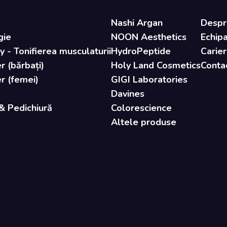
Nashi Argan
Despr
gie
NOON Aesthetics
Echip
- Tonifierea musculaturii
HydroPeptide
Carier
r (bărbați)
Holy Land Cosmetics
Conta
er (femei)
GIGI Laboratories
Davines
& Pedichiură
Colorescience
Altele produse