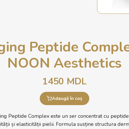
ging Peptide Compl
NOON Aesthetics
1450
MDL
Adaugă în coș
ng Peptide Complex este un ser concentrat cu peptide 
ții și elasticității pielii. Formula susține structura derm