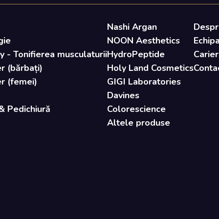
Nashi Argan
Despr
gie
NOON Aesthetics
Echip
- Tonifierea musculaturii
HydroPeptide
Carier
r (bărbați)
Holy Land Cosmetics
Conta
er (femei)
GIGI Laboratories
Davines
& Pedichiură
Colorescience
Altele produse