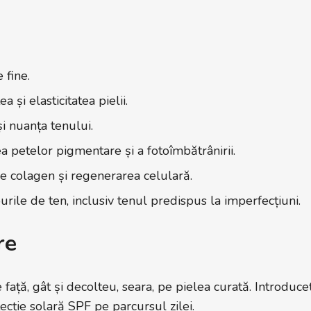
 fine.
 și elasticitatea pielii.
i nuanța tenului.
a petelor pigmentare și a fotoîmbătrânirii.
e colagen și regenerarea celulară.
purile de ten, inclusiv tenul predispus la imperfecțiuni.
re
e față, gât și decolteu, seara, pe pielea curată. Introduce
rotecție solară SPF pe parcursul zilei.