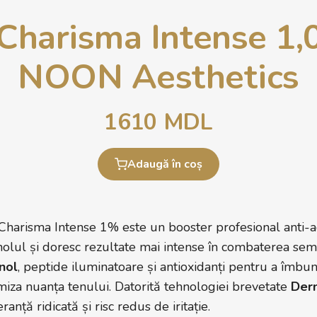
 Charisma Intense 1
NOON Aesthetics
1610
MDL
Adaugă în coș
arisma Intense 1% este un booster profesional anti-age
nolul și doresc rezultate mai intense în combaterea semn
nol
, peptide iluminatoare și antioxidanți pentru a îmbună
rmiza nuanța tenului. Datorită tehnologiei brevetate
Der
ranță ridicată și risc redus de iritație.