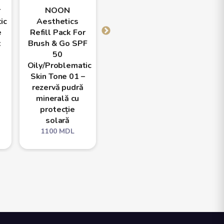
r
NOON
NOON
N
ic
Aesthetics
Aesthetics
Aest
e
Refill Pack For
Refill Pack For
Refill
x
Brush & Go SPF
Brush & Go SPF
Brush 
50
50
50 A
Oily/Problematic
Oily/Problematic
Types
Skin Tone 01 –
Skin Tone 02 –
– reze
rezervă pudră
rezervă pudră
mine
minerală cu
minerală cu
pro
protecție
protecție
so
solară
solară
110
1100
MDL
1100
MDL