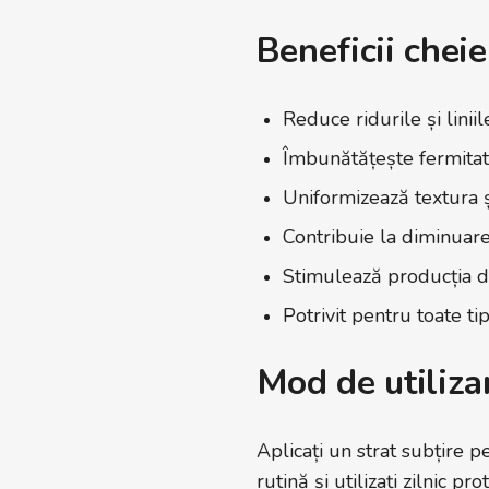
Beneficii cheie
Reduce ridurile și liniile
Îmbunătățește fermitatea
Uniformizează textura ș
Contribuie la diminuare
Stimulează producția d
Potrivit pentru toate ti
Mod de utiliza
Aplicați un strat subțire p
rutină și utilizați zilnic p