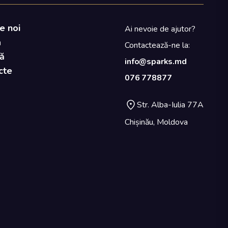
e noi
Ai nevoie de ajutor?
a
Contactează-ne la:
ă
info@sparks.md
cte
076 778877
Str. Alba-Iulia 77A
Chișinău, Moldova