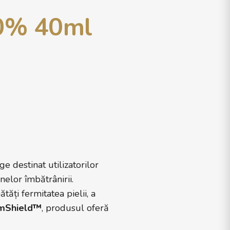
,0% 40ml
 destinat utilizatorilor
elor îmbătrânirii.
tăți fermitatea pielii, a
mShield™
, produsul oferă