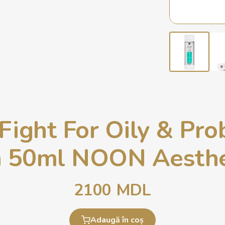
Fight For Oily & Pro
n 50ml NOON Aesthe
2100
MDL
Adaugă în coș