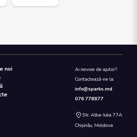
e noi
Ai nevoie de ajutor?
a
Contactează-ne la:
ă
info@sparks.md
cte
076 778877
Str. Alba-Iulia 77A
Chișinău, Moldova