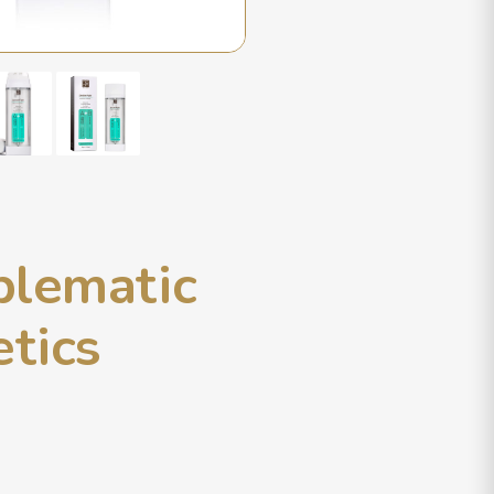
blematic
tics