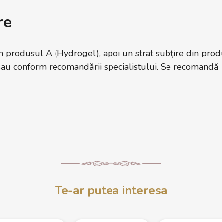
re
din produsul A (Hydrogel), apoi un strat subțire din prod
sau conform recomandării specialistului. Se recomandă ut
Te-ar putea interesa