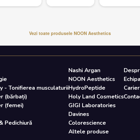
Vezi toate produsele
NOON Aesthetics
Nashi Argan
Despr
gie
NOON Aesthetics
Echip
- Tonifierea musculaturii
HydroPeptide
Carier
r (bărbați)
Holy Land Cosmetics
Conta
er (femei)
GIGI Laboratories
Davines
& Pedichiură
Colorescience
Altele produse