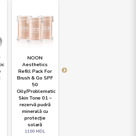
r
NOON
NOON
N
ic
Aesthetics
Aesthetics
Aest
e
Refill Pack For
Refill Pack For
Refill
x
Brush & Go SPF
Brush & Go SPF
Brush 
50
50
50 A
Oily/Problematic
Oily/Problematic
Types
Skin Tone 01 –
Skin Tone 02 –
– reze
rezervă pudră
rezervă pudră
mine
minerală cu
minerală cu
pro
protecție
protecție
so
solară
solară
110
1100
MDL
1100
MDL