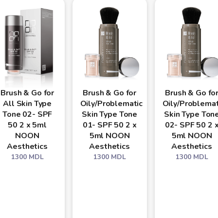
Brush & Go for
Brush & Go for
Brush & Go fo
All Skin Type
Oily/Problematic
Oily/Problemat
Tone 02- SPF
Skin Type Tone
Skin Type Ton
50 2 x 5ml
01- SPF 50 2 x
02- SPF 50 2 
NOON
5ml NOON
5ml NOON
Aesthetics
Aesthetics
Aesthetics
1300
MDL
1300
MDL
1300
MDL