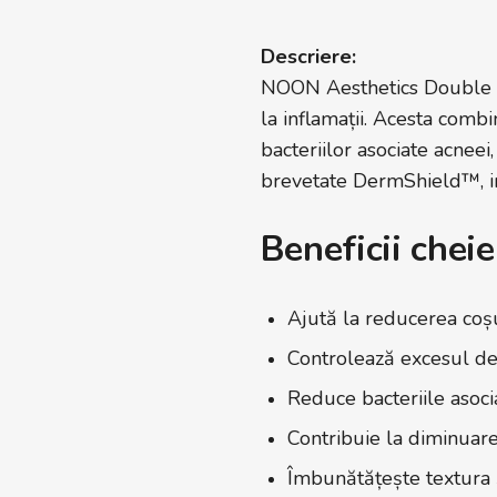
Descriere:
NOON Aesthetics Double Fi
la inflamații. Acesta comb
bacteriilor asociate acnee
brevetate DermShield™, ing
Beneficii cheie
Ajută la reducerea coșu
Controlează excesul de 
Reduce bacteriile asocia
Contribuie la diminuare
Îmbunătățește textura și