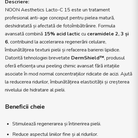
Descriere:
NOON Aesthetics Lacto-C 15 este un tratament
profesional anti-age conceput pentru pielea matură,
deshidratată și afectată de fotoîmbătrânire. Formula
avansată combină
15% acid lactic
cu
ceramidele 2, 3 și
6
, contribuind la accelerarea regenerării celulare,
îmbunătățirea texturii pielii și refacerea barierei lipidice.
Datorită tehnologiei brevetate
DermShield™
, produsul
oferă eficiența unui peeling chimic avansat fără iritațiile
asociate în mod normal concentrațiilor ridicate de acizi. Ajută
la reducerea ridurilor, îmbunătățirea elasticității și creșterea
nivelului de hidratare al pielii.
Beneficii cheie
Stimulează regenerarea și întinerirea pielii.
Reduce aspectul liniilor fine și al ridurilor.